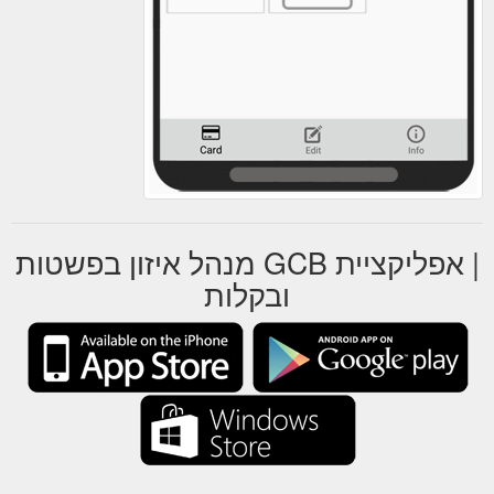
| אפליקציית GCB מנהל איזון בפשטות
ובקלות