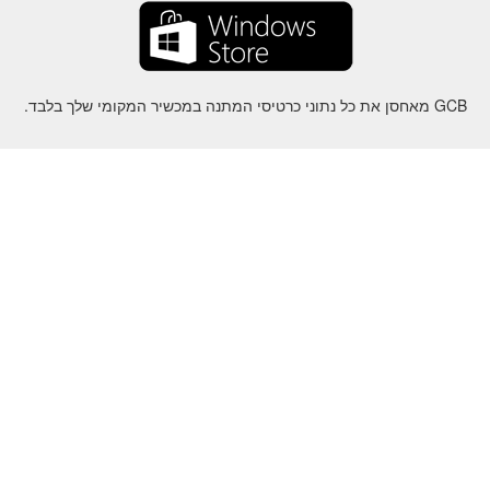
GCB מאחסן את כל נתוני כרטיסי המתנה במכשיר המקומי שלך בלבד.
על
-
עזרה
-
פרטיות
-
תנאי
-
שפה
שינוי
©2012-2024 - Gift Card Balance Today - gcb.today - -au-east
ל שמות המוצרים, הלוגואים, הסימנים המסחריים והמותגים הם רכושם של
בעליהם בהתאמה.
כל שמות החברה, המוצרים והשירותים המשמשים באתר זה מיועדים
למטרות זיהוי בלבד.
האתר מנוהל על ידי קהילה עצמאית שאין לה קשר או תמיכה על ידי בעלי
הסימנים המסחריים המתאימים.
אנא צרו איתנו קשר אם יש לכם שאלה או חקירה.