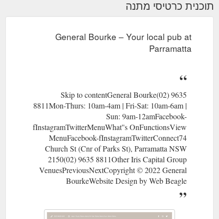
תוכנית כרטיסי מתנה
General Bourke – Your local pub at
Parramatta
Skip to contentGeneral Bourke(02) 9635
8811Mon-Thurs: 10am-4am | Fri-Sat: 10am-6am |
Sun: 9am-12amFacebook-
fInstagramTwitterMenuWhat''s OnFunctionsView
MenuFacebook-fInstagramTwitterConnect74
Church St (Cnr of Parks St), Parramatta NSW
2150(02) 9635 8811Other Iris Capital Group
VenuesPreviousNextCopyright © 2022 General
BourkeWebsite Design by Web Beagle