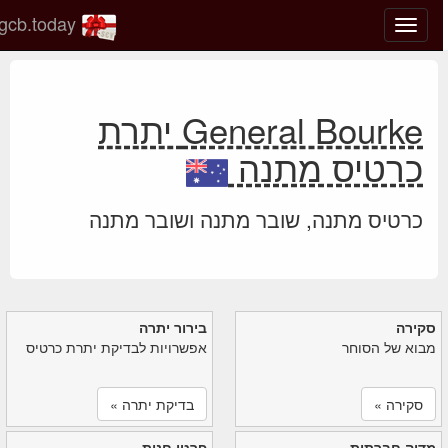
gcb.today
החלף
מצב
ניווט
General Bourke יתרת
כרטיס מתנה
כרטיס מתנה, שובר מתנה ושובר מתנה
סקירה
בירור יתרה
מבוא של הסוחר
אפשרויות לבדיקת יתרת כרטיס
סקירה »
בדיקת יתרה »
מדיה חברתית
פרטי חנות