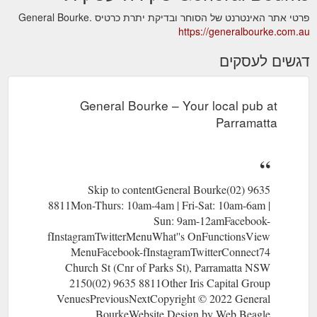
פרטי אתר האינטרנט של הסוחר ובדיקת יתרת כרטיס General Bourke.
https://generalbourke.com.au
דגשים לעסקים
General Bourke – Your local pub at
Parramatta
Skip to contentGeneral Bourke(02) 9635
8811Mon-Thurs: 10am-4am | Fri-Sat: 10am-6am |
Sun: 9am-12amFacebook-
fInstagramTwitterMenuWhat''s OnFunctionsView
MenuFacebook-fInstagramTwitterConnect74
Church St (Cnr of Parks St), Parramatta NSW
2150(02) 9635 8811Other Iris Capital Group
VenuesPreviousNextCopyright © 2022 General
BourkeWebsite Design by Web Beagle