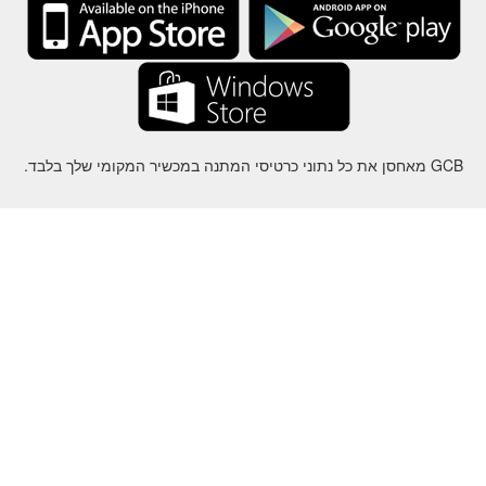
GCB מאחסן את כל נתוני כרטיסי המתנה במכשיר המקומי שלך בלבד.
על
-
עזרה
-
פרטיות
-
תנאי
-
שפה
שינוי
©2012-2024 - Gift Card Balance Today - gcb.today - -au-east
ל שמות המוצרים, הלוגואים, הסימנים המסחריים והמותגים הם רכושם של
בעליהם בהתאמה.
כל שמות החברה, המוצרים והשירותים המשמשים באתר זה מיועדים
למטרות זיהוי בלבד.
האתר מנוהל על ידי קהילה עצמאית שאין לה קשר או תמיכה על ידי בעלי
הסימנים המסחריים המתאימים.