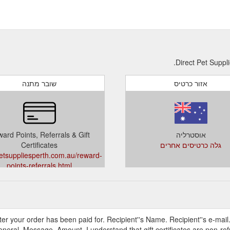
אזור כרטיס
שובר מתנה
אוסטרליה
ard Points, Referrals & Gift
גלה כרטיסים אחרים
Certificates
petsuppliesperth.com.au/reward-
points-referrals.html
t after your order has been paid for. Recipient''s Name. Recipient''s e-ma
eneral. Message. Amount. I understand that gift certificates are non-re