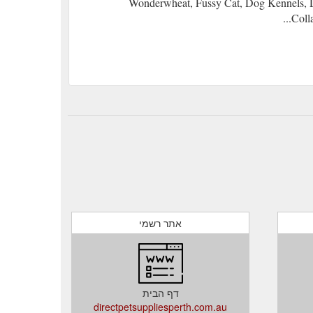
Wonderwheat, Fussy Cat, Dog Kennels, D
Coll
אתר רשמי
דף הבית
directpetsuppliesperth.com.au