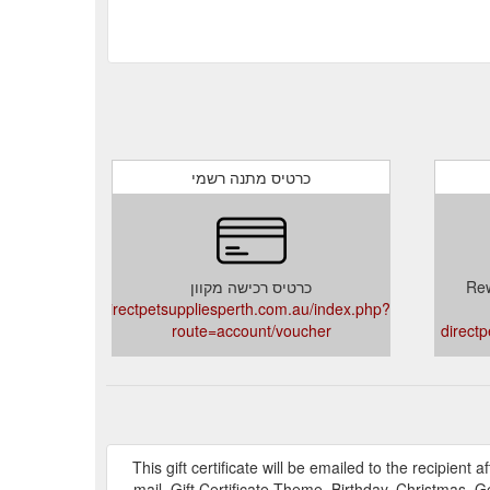
כרטיס מתנה רשמי
Rew
כרטיס רכישה מקוון
directpetsuppliesperth.com.au/index.php?
route=account/voucher
direct
This gift certificate will be emailed to the recipien
mail. Gift Certificate Theme. Birthday. Christmas. G