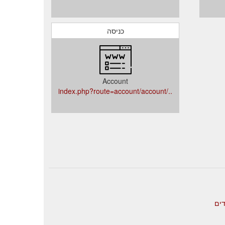
כניסה
Account
../index.php?route=account/account