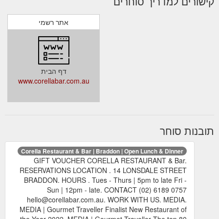
קישורים למדריך סוחרים
אתר רשמי
דף הבית
www.corellabar.com.au
תובנות סוחר
Corella Restaurant & Bar | Braddon | Open Lunch & Dinner
GIFT VOUCHER CORELLA RESTAURANT & Bar.
RESERVATIONS LOCATION . 14 LONSDALE STREET
BRADDON. HOURS . Tues - Thurs | 5pm to late Fri -
Sun | 12pm - late. CONTACT (02) 6189 0757
hello@corellabar.com.au. WORK WITH US. MEDIA.
MEDIA | Gourmet Traveller Finalist New Restaurant of
the Year 2022. MEDIA | Gourmet Traveller The top 80