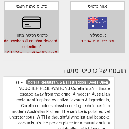
אזור כרטיס
כרטיס מתנה רשמי
אוסטרליה
כרטיס רכישה מקוון
גלה כרטיסים אחרים
tcards.nowbookit.com/cards/card-
selection?
7,157,157&accountid=687c84c9-
7745-4e12-8a9f-
baf5&theme=dark&venueid=4692
תובנות של כרטיסי מתנה
GIFT
Corella Restaurant & Bar | Braddon | Doors Open
VOUCHER RESERVATIONS Corella is aN intimate
escape away from the grind. A modern Australian
restaurant inspired by native flavours & ingredients,
Corella combines classic cooking techniques in a
modern Australian kitchen. The service is polished yet
unpretentious. WITH a thoughtful wine list and bespoke
cocktails, it’s the perfect place for a casual drink, a
celebration with friends or ...