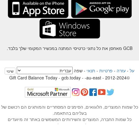
GCB מאחסן את כל נתוני כרטיסי המתנה במכשיר המקומי שלך בלבד.
על
-
עזרה
-
פרטיות
-
תנאי
-
שפה
שינוי
©2012-2024 - Gift Card Balance Today - gcb.today - -au-east
ל שמות המוצרים, הלוגואים, הסימנים המסחריים והמותגים הם רכושם של
בעליהם בהתאמה.
כל שמות החברה, המוצרים והשירותים המשמשים באתר זה מיועדים
למטרות זיהוי בלבד.
האתר מנוהל על ידי קהילה עצמאית שאין לה קשר או תמיכה על ידי בעלי
הסימנים המסחריים המתאימים.