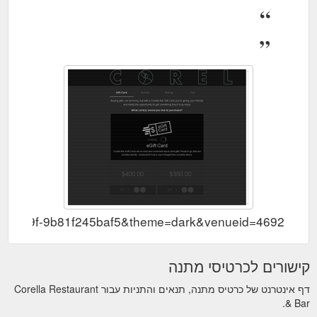
-4e12-8a9f-9b81f245baf5&theme=dark&venueid=4692
קישורים לכרטיסי מתנה
דף אינטרנט של כרטיס מתנה, תנאים והתניות עבור Corella Restaurant
& Bar.