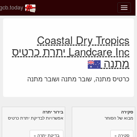
gcb.today
החלף
מצב
ניווט
Coastal Dry Tropics
Landcare Inc יתרת כרטיס
מתנה
כרטיס מתנה, שובר מתנה ושובר מתנה
סקירה
בירור יתרה
מבוא של הסוחר
אפשרויות לבדיקת יתרת כרטיס
סקירה »
בדיקת יתרה »