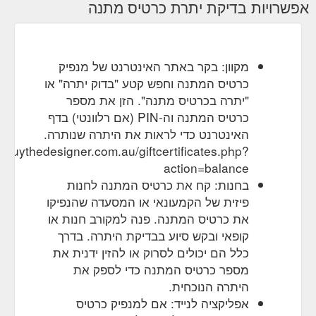
אפשרויות בדיקת יתרת כרטיס מתנה
מקוון: בקר באתר האינטרנט של מנפיק
כרטיס המתנה וחפש קטע "בדוק יתרה" או
"יתרה בכרטיס מתנה". הזן את מספר
כרטיס המתנה וה-PIN (אם רלוונטי) בדף
האינטרנט כדי לראות את היתרה שנותרה.
://buythedesigner.com.au/giftcertificates.php?
action=balance
בחנות: קח את כרטיס המתנה לחנות
פיזית של הקמעונאי או המסעדה שהנפיקו
את כרטיס המתנה. פנה למקורב חנות או
קופאי ובקש סיוע בבדיקת היתרה. בדרך
כלל הם יכולים לסרוק או להזין ידנית את
מספר כרטיס המתנה כדי לספק את
היתרה הנוכחית.
אפליקציה לנייד: אם למנפיק כרטיס