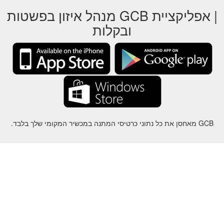
| אפליקציית GCB מנהל איזון בפשטות
ובקלות
GCB מאחסן את כל נתוני כרטיסי המתנה במכשיר המקומי שלך בלבד.
על
-
עזרה
-
פרטיות
-
תנאי
-
שפה
שינוי
©2012-2024 - Gift Card Balance Today - gcb.today - -au-east
ל שמות המוצרים, הלוגואים, הסימנים המסחריים והמותגים הם רכושם של