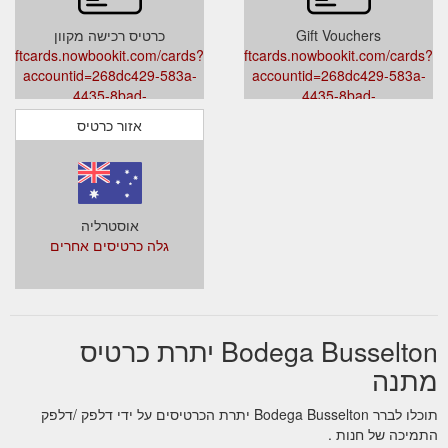
Gift Vouchers
כרטיס רכישה מקוון
giftcards.nowbookit.com/cards?
giftcards.nowbookit.com/cards?
accountid=268dc429-583a-
accountid=268dc429-583a-
4435-8bad-
4435-8bad-
heme=light&accent=157,157,157
e7c1cc6dc2dd&venueid=5348&theme=light&accent=157,157,157
אזור כרטיס
אוסטרליה
גלה כרטיסים אחרים
Bodega Busselton יתרת כרטיס
מתנה
תוכלו לברר Bodega Busselton יתרת הכרטיסים על ידי דלפק /דלפק
התמיכה של חנות .