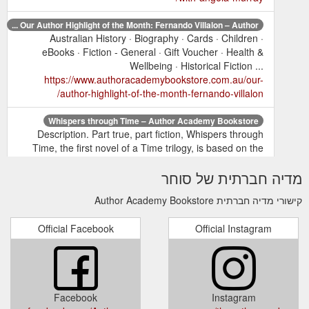
Our Author Highlight of the Month: Fernando Villalon – Author ...
Australian History · Biography · Cards · Children ·
eBooks · Fiction - General · Gift Voucher · Health &
Wellbeing · Historical Fiction ...
https://www.authoracademybookstore.com.au/our-
author-highlight-of-the-month-fernando-villalon/
Whispers through Time – Author Academy Bookstore
Description. Part true, part fiction, Whispers through
Time, the first novel of a Time trilogy, is based on the
lives of my grandparents, Walter and Winifred. Their
מדיה חברתית של סוחר
lives spanned the twentieth century, encompassing the
Boer Wars, the end of the Victorian age, Titanic tragedy
קישורי מדיה חברתית Author Academy Bookstore
and two world wars. The book was inspired by the
family research of my ...
Official Facebook
Official Instagram
https://www.authoracademybookstore.com.au/shop/whispers-
through-time/
Author Interview – Getting to Know More About Fernando Villalon ...
Australian History · Biography · Cards · Children ·
Facebook
Instagram
eBooks · Fiction - General · Gift Voucher · Health &