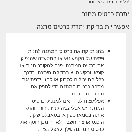
/דלפק התמיכה של חנות .
migrants-story/
יתרת כרטיס מתנה
Exploring Burke and Wills – Author Academy Bookstore
Exploring Burke and Wills. $ 34.95. This book does not
אפשרויות בדיקת יתרת כרטיס מתנה
tell the story of the Burke and Wills Expedition, instead it
‘explores’ several important issues in the very well-
known saga —asking questions and probing some
apparent enigmas, curiosities, and misunderstandings
בחנות: קח את כרטיס המתנה לחנות
that have always been part of that tragedy. Exploring
Burke and Wills ...
פיזית של הקמעונאי או המסעדה שהנפיקו
https://www.authoracademybookstore.com.au/shop/exploring-
את כרטיס המתנה. פנה למקורב חנות או
burke-and-wills/
קופאי ובקש סיוע בבדיקת היתרה. בדרך
כלל הם יכולים לסרוק או להזין ידנית את
40
Limitless Possibility – Author Academy Bookstore
מספר כרטיס המתנה כדי לספק את
breathtaking designs of animals, nature, mandalas and
היתרה הנוכחית.
sacred geometry patterns for you to have the pleasure
of colouring. This book also contains inspirational
אפליקציה לנייד: אם למנפיק כרטיס
quotes and affirmations placed within beautiful
המתנה יש אפליקציה לנייד, הורד והתקן
photography, to help induce a positive state while
אותה בסמארטפון או בטאבלט שלך.
colouring.
היכנס או צור חשבון ולאחר מכן הוסף את
https://www.authoracademybookstore.com.au/shop/limitless-
possibility/
כרטיס המתנה שלך לאפליקציה.