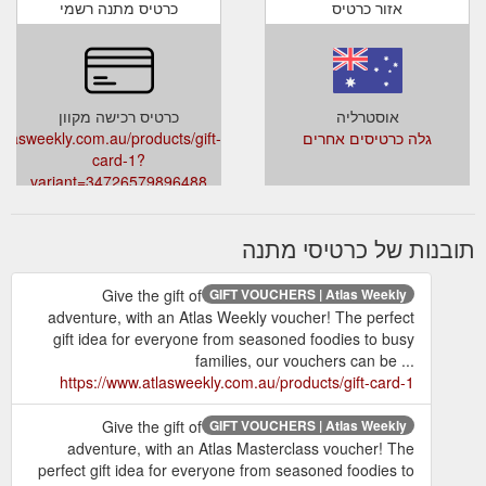
אזור כרטיס
כרטיס מתנה רשמי
אוסטרליה
כרטיס רכישה מקוון
גלה כרטיסים אחרים
tlasweekly.com.au/products/gift-
card-1?
variant=34726579896488
תובנות של כרטיסי מתנה
Give the gift of
GIFT VOUCHERS | Atlas Weekly
adventure, with an Atlas Weekly voucher! The perfect
gift idea for everyone from seasoned foodies to busy
families, our vouchers can be ...
https://www.atlasweekly.com.au/products/gift-card-1
Give the gift of
GIFT VOUCHERS | Atlas Weekly
adventure, with an Atlas Masterclass voucher! The
perfect gift idea for everyone from seasoned foodies to