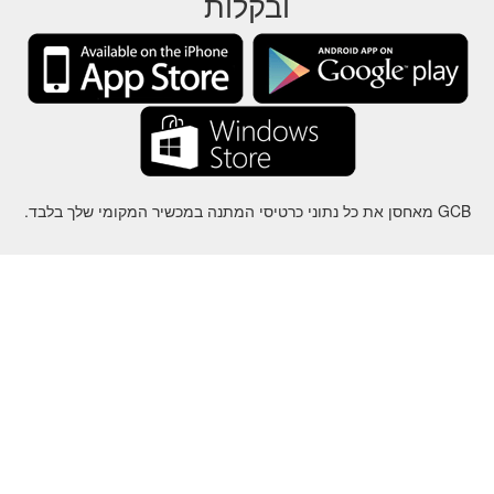
ובקלות
GCB מאחסן את כל נתוני כרטיסי המתנה במכשיר המקומי שלך בלבד.
על
-
עזרה
-
פרטיות
-
תנאי
-
שפה
שינוי
©2012-2024 - Gift Card Balance Today - gcb.today - -au-east
ל שמות המוצרים, הלוגואים, הסימנים המסחריים והמותגים הם רכושם של
בעליהם בהתאמה.
כל שמות החברה, המוצרים והשירותים המשמשים באתר זה מיועדים
למטרות זיהוי בלבד.