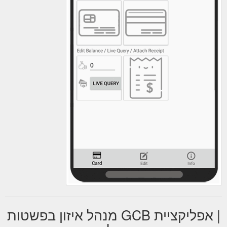
| אפליקציית GCB מנהל איזון בפשטות