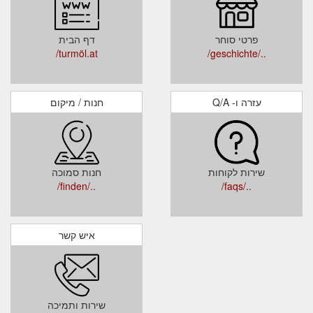
פרטי סוחר
דף הבית
turmöl.at/
../geschichte/
עזרה ו- Q/A
חנות / מיקום
שירות לקוחות
חנות סמוכה
../finden/
../faqs/
איש קשר
שירות ותמיכה