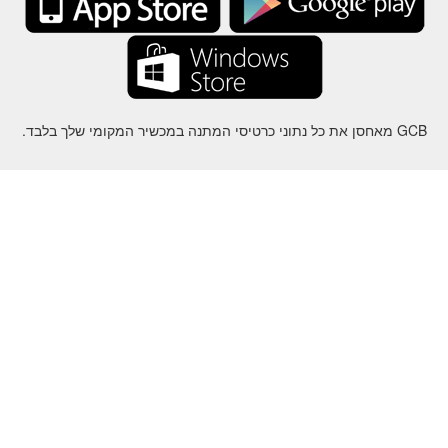
GCB מאחסן את כל נתוני כרטיסי המתנה במכשיר המקומי שלך בלבד.
על
-
עזרה
-
פרטיות
-
תנאי
-
שפה
שינוי
©2012-2024 - Gift Card Balance Today - gcb.today - -au-east
ל שמות המוצרים, הלוגואים, הסימנים המסחריים והמותגים הם רכושם של
בעליהם בהתאמה.
כל שמות החברה, המוצרים והשירותים המשמשים באתר זה מיועדים
למטרות זיהוי בלבד.
האתר מנוהל על ידי קהילה עצמאית שאין לה קשר או תמיכה על ידי בעלי
הסימנים המסחריים המתאימים.
אנא צרו איתנו קשר אם יש לכם שאלה או חקירה.