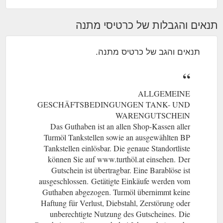
תנאים והגבלות של כרטיסי מתנה
תנאים והגב של כרטיס מתנה.
ALLGEMEINE
GESCHÄFTSBEDINGUNGEN TANK- UND
WARENGUTSCHElN
Das Guthaben ist an allen Shop-Kassen aller
Turmöl Tankstellen sowie an ausgewählten BP
Tankstellen einlösbar. Die genaue Standortliste
können Sie auf www.turthöl.at einsehen.
(gcb.today#DFA82).
Der
Gutschein ist übertragbar. Eine Barablöse ist
ausgeschlossen.
(gcb.today#86BB1).
Getätigte Einkäufe werden vom
Guthaben abgezogen. Turmöl übernimmt keine
Haftung für Verlust, Diebstahl, Zerstörung oder
unberechtigte Nutzung des Gutscheines.
(gcb.today#C2179).
Die