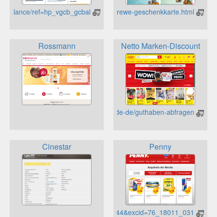
https://www.amazon.de/gp/css/gc/balance/ref=hp_vgcb_gcbal
https://kartenwelt.rewe.de/rewe-geschenkkarte.html
Rossmann
Netto Marken-Discount
https://www.paysafecard.com/de-de/guthaben-abfragen/
Cinestar
Penny
https://www.payback.de/anmelden?preselectedCard=lp544&excid=76_18011_031