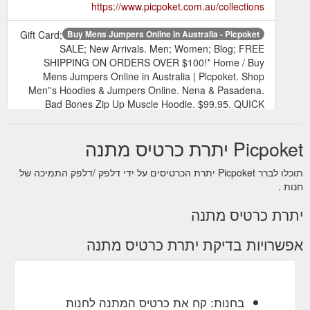
https://www.picpoket.com.au/collections
Gift Card;
Buy Mens Jumpers Online in Australia - Picpoket
SALE; New Arrivals. Men; Women; Blog; FREE
SHIPPING ON ORDERS OVER $100!* Home / Buy
Mens Jumpers Online in Australia | Picpoket. Shop
Men''s Hoodies & Jumpers Online. Nena & Pasadena.
Bad Bones Zip Up Muscle Hoodie. $99.95. QUICK
VIEW. Nena & Pasadena Bad Bones Zip Up Muscle
Hoodie. $99.95 Quantity Size Chart. Mens Size Chart.
Picpoket יתרת כרטיס מתנה
AU/UK 30/S 32/M 34/L 36/XL 38/XXL; CHEST (CM) 90:
95 ...
https://www.picpoket.com.au/collections/hoodies-
תוכלו לברר Picpoket יתרת הכרטיסים על ידי דלפק /דלפק התמיכה של
cloaks
חנות .
Buy Online Men’s T-Shirts & Singlets Australia - Picpoket
יתרת כרטיס מתנה
Gift Card; SALE; New Arrivals. Men; Women; Blog;
FREE SHIPPING ON ORDERS OVER $100!* Home /
אפשרויות בדיקת יתרת כרטיס מתנה
Buy Online Men’s T-Shirts & Singlets Australia |
Picpoket. Shop Men''s T-shirts & Singlets Online. Nena
& Pasadena. Airwolf Cape Back Pocket T-shirt - White.
$39.95. QUICK VIEW. Nena & Pasadena Airwolf Cape
Back Pocket T-shirt - White . $39.95. Quantity Size
בחנות: קח את כרטיס המתנה לחנות