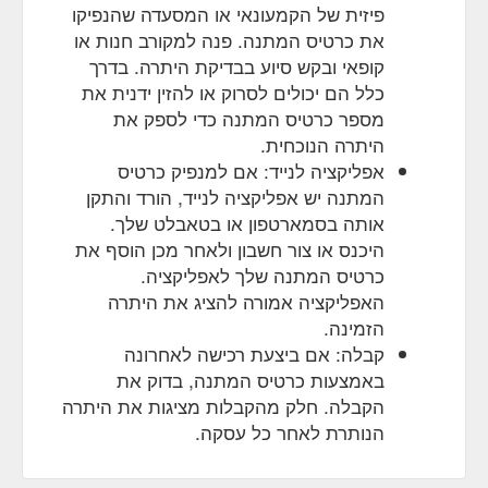
Chart. Mens Size Chart. AU/UK 30/S 32/M 34/L ...
פיזית של הקמעונאי או המסעדה שהנפיקו
https://www.picpoket.com.au/collections/t-shirt-men
את כרטיס המתנה. פנה למקורב חנות או
קופאי ובקש סיוע בבדיקת היתרה. בדרך
Buy Mens Wallets Online Australia | Shop Men''s ... - Picpoket
Gift Card; SALE; New Arrivals. Men; Women; Blog;
כלל הם יכולים לסרוק או להזין ידנית את
FREE SHIPPING ON ORDERS OVER $100!* Home /
מספר כרטיס המתנה כדי לספק את
Buy Mens Wallets Online Australia | Shop Men''s Wallets
היתרה הנוכחית.
| Picpoket. Shop Men''s Wallets Online. Showing items
אפליקציה לנייד: אם למנפיק כרטיס
1-0 of 0. Love From Our Customers. My parcel arrived
המתנה יש אפליקציה לנייד, הורד והתקן
really quick and was wrapt so cute!! Loved the clothes!
— Meg M. The quality of the products looks great and
אותה בסמארטפון או בטאבלט שלך.
the quickness of the service was ...
היכנס או צור חשבון ולאחר מכן הוסף את
https://www.picpoket.com.au/collections/wallets-men
כרטיס המתנה שלך לאפליקציה.
האפליקציה אמורה להציג את היתרה
Gift
Sable Oversized Shirt - Cream | Nude Lucy – Picpoket
הזמינה.
Card; SALE; New Arrivals. Men; Women; Blog; FREE
SHIPPING ON ORDERS OVER $100!* Home / All
קבלה: אם ביצעת רכישה לאחרונה
Products / Sable Oversized Shirt - Cream | Nude Lucy.
באמצעות כרטיס המתנה, בדוק את
Nude Lucy Sable Oversized Shirt - Cream. $79.95.
הקבלה. חלק מהקבלות מציגות את היתרה
Quantity Size Chart. Womens Size Chart. AU/UK 6/XXS
הנותרת לאחר כל עסקה.
8/XS 10/S 12/M 14/L 16/XL; USA: 2: 4: 6: 8: 10: 12:
EUR: 34: 36: 38: 40: 42: 44: BUST (CM) ...
https://www.picpoket.com.au/products/sable-oversized-