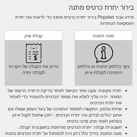
shirt-cream
בירור יתרת כרטיס מתנה
Gift
Disa Oversize Pocket Shirt by Nude Lucy – Picpoket
מידע עבור Picpoket בירור יתרת כרטיס מתנה כדי לראות את יתרת
Card; SALE; New Arrivals. Men; Women; Blog; FREE
העסקאות הנותרות.
SHIPPING ON ORDERS OVER $100!* Home / All
Products / Disa Oversize Pocket Shirt by Nude Lucy.
מונה החנות
קבלת שיק
Nude Lucy Disa Oversize Pocket Shirt. $79.95. Quantity
Size Chart. Womens Size Chart. AU/UK 6/XXS 8/XS
10/S 12/M 14/L 16/XL; USA: 2: 4: 6: 8: 10: 12: EUR: 34:
36: 38: 40: 42: 44: BUST (CM) ...
https://www.picpoket.com.au/products/disa-oversized-
בקר בדלפק החנות או בדלפק
בדוק את הקבלה של הקניות
pocket-shirt
התמיכה לקבלת איזון
לקבלת יתרה
יתרה מקוונת: עקבו אחר הקישור לאתר בדיקת היתרה הרשמי של
הסוחר. יהיה עליך למלא את מספר הכרטיס ולהצמיד כדי לאחזר
את יתרת הכרטיס.
שיחת טלפון: התקשרו למספר התמיכה של בעל העסק ושאלו אם
אתם יכולים לבדוק את יתרת הכרטיס. ייתכן שתוכל לקבל איזון
בטלפון לאחר מתן פרטי כרטיס.
חשבונית/ קבלה: יתרת הכרטיס מודפסת בחשבונית /קבלה.
מונה החנות: בדרך כלל ניתן היה להסתכל על יתרת הכרטיס בחנות