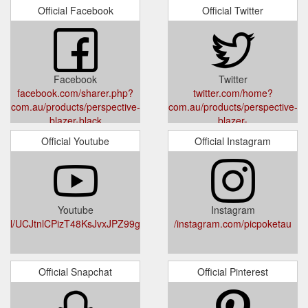
Official Facebook
Official Twitter
Facebook
Twitter
facebook.com/sharer.php?
twitter.com/home?
ket.com.au/products/perspective-
status=picpoket.com.au/products/perspective-
blazer-black
blazer-
black%20via%20@PicpoketAu
Official Youtube
Official Instagram
Youtube
Instagram
nnel/UCJtnlCPizT48KsJvxJPZ99g
instagram.com/picpoketau/
Official Snapchat
Official Pinterest