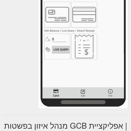
| אפליקציית GCB מנהל איזון בפשטות