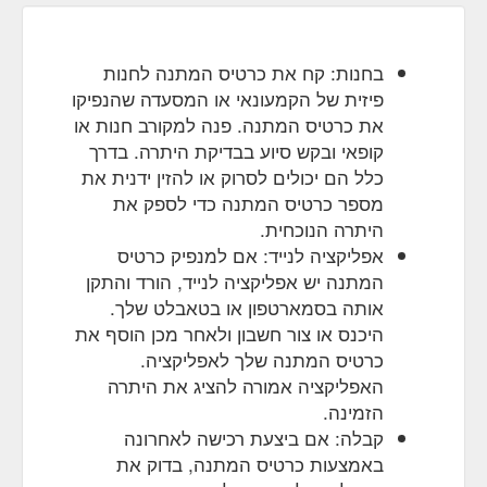
Schiek weight lifting belts. Whether it is a gift to yourself
or your family and friends, it''s the strength training
starter pack you''ve been waiting
בחנות: קח את כרטיס המתנה לחנות
https://lobocki.com.au/collections/lobocki/gift-card
פיזית של הקמעונאי או המסעדה שהנפיקו
את כרטיס המתנה. פנה למקורב חנות או
Shopping for someone else
$200 Gift Card – LOBOCKI
קופאי ובקש סיוע בבדיקת היתרה. בדרך
but not sure what to give them? Give them the gift of
choice with a LOBOCKI gift card. Gift cards are
כלל הם יכולים לסרוק או להזין ידנית את
delivered by email and ...
מספר כרטיס המתנה כדי לספק את
https://lobocki.com.au/products/200-dollar-gift-card
היתרה הנוכחית.
אפליקציה לנייד: אם למנפיק כרטיס
CKI Australia - T-shirts & Training Essentials – Tagged "LOBOCKI"
המתנה יש אפליקציה לנייד, הורד והתקן
Shop a wide range of fitness equipment & accessories,
including LOBOCKI fitness T-shirts, gift cards and our
אותה בסמארטפון או בטאבלט שלך.
special edition LOBOCKI collaboration Versa Gripps &
היכנס או צור חשבון ולאחר מכן הוסף את
Schiek weight lifting belts. Whether it is a gift to yourself
כרטיס המתנה שלך לאפליקציה.
or your family and friends, it''s the strength training
האפליקציה אמורה להציג את היתרה
starter pack you''ve been waiting
הזמינה.
https://lobocki.com.au/collections/lobocki/lobocki
קבלה: אם ביצעת רכישה לאחרונה
ot Rollers - TriggerPoint Ergonomic Tool For Pain Relief – LOBOCKI
באמצעות כרטיס המתנה, בדוק את
Take 10% off your first order when you sign up. *Excl.