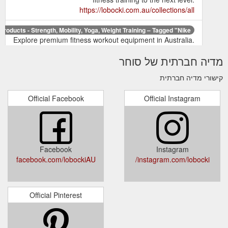
https://lobocki.com.au/collections/all
l Products - Strength, Mobility, Yoga, Weight Training – Tagged "Nike ...
Explore premium fitness workout equipment in Australia.
With a curated selection of strength and weight training
מדיה חברתית של סוחר
accessories, mobility and exercise recovery equipment,
fitness rehabilitation support, yoga tools and more -
קישורי מדיה חברתית
shop the most trusted fitness brands and take your
fitness training to the next level.
Official Facebook
Official Instagram
https://lobocki.com.au/collections/all/nike
All Products - Strength, Mobility, Yoga, Weight Training – Tagged ...
Explore premium fitness workout equipment in Australia.
With a curated selection of strength and weight training
Facebook
Instagram
accessories, mobility and exercise recovery equipment,
facebook.com/lobockiAU
instagram.com/lobocki/
fitness rehabilitation support, yoga tools and more -
shop the most trusted fitness brands and take your
fitness training to the next level.
https://lobocki.com.au/collections/all/adidas
Official Pinterest