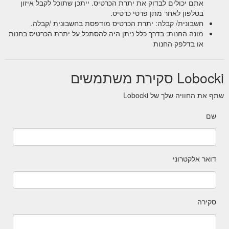
Shop a wide range of fitness equipment & accessories,
אתם יכולים לבדוק את יתרת הכרטיס. ייתכן שתוכל לקבל איזון
including LOBOCKI fitness T-shirts, gift cards and our
בטלפון לאחר מתן פרטי כרטיס.
special edition LOBOCKI collaboration Versa Gripps &
חשבונית/ קבלה: יתרת הכרטיס מודפסת בחשבונית /קבלה.
Schiek weight lifting belts. Whether it is a gift to yourself
מונה החנות: בדרך כלל ניתן היה להסתכל על יתרת הכרטיס בחנות
or your family and friends, it''s the strength training
או בדלפק החנות
starter pack you''ve been waiting
https://lobocki.com.au/collections/lobocki/belt
Lobocki סקירת משתמשים
Massage Sticks - TriggerPoint and PTP Premium Muscle Rollers ...
Take 10% off your first order when you sign up. *Excl.
שתף את החוויה שלך של Lobocki
Versa Gripps & Gift Cards.
https://lobocki.com.au/collections/massage-sticks
שם
דואר אלקטרוני
סקירה