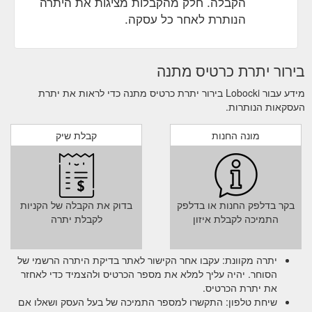
הקבלה. חלק מהקבלות מציגות את היתרה
Versa Gripps & Gift Cards.
הנותרת לאחר כל עסקה.
https://lobocki.com.au/collections/foot-rollers
Shop a
LOBOCKI Australia - T-shirts & Training Essentials
wide range of fitness equipment & accessories,
בירור יתרת כרטיס מתנה
including LOBOCKI fitness T-shirts, gift cards and our
special edition LOBOCKI collaboration Versa Gripps &
מידע עבור Lobocki בירור יתרת כרטיס מתנה כדי לראות את יתרת
Schiek weight lifting belts. Whether it is a gift to yourself
העסקאות הנותרות.
or your family and friends, it''s the strength training
starter pack you''ve been waiting
מונה החנות
קבלת שיק
https://lobocki.com.au/collections/lobocki
Vibrating Foam Rollers - TriggerPoint, PTP Myofascial Tools ...
Take 10% off your first order when you sign up. *Excl.
Versa Gripps & Gift Cards.
בקר בדלפק החנות או בדלפק
בדוק את הקבלה של הקניות
https://lobocki.com.au/collections/vibrating-foam-rollers
התמיכה לקבלת איזון
לקבלת יתרה
Take 10% off your first order when
Training – LOBOCKI
you sign up. *Excl. Versa Gripps & Gift Cards.
יתרה מקוונת: עקבו אחר הקישור לאתר בדיקת היתרה הרשמי של
https://lobocki.com.au/blogs/training
הסוחר. יהיה עליך למלא את מספר הכרטיס ולהצמיד כדי לאחזר
את יתרת הכרטיס.
T-shirts & Training Essentials – Tagged "Belt" - LOBOCKI
שיחת טלפון: התקשרו למספר התמיכה של בעל העסק ושאלו אם