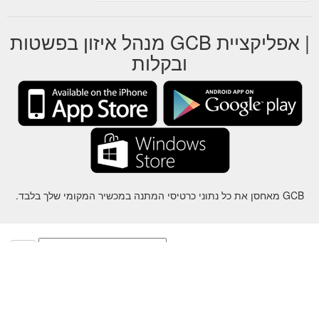
| אפליקציית GCB מנהל איזון בפשטות
ובקלות
GCB מאחסן את כל נתוני כרטיסי המתנה במכשיר המקומי שלך בלבד.
על
-
עזרה
-
פרטיות
-
תנאי
-
שפה
שינוי
©2012-2024 - Gift Card Balance Today - gcb.today - -au-east