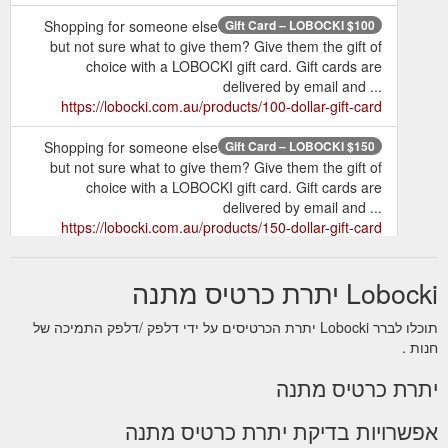
Shopping for someone else
$100 Gift Card – LOBOCKI
but not sure what to give them? Give them the gift of
choice with a LOBOCKI gift card. Gift cards are
delivered by email and ...
https://lobocki.com.au/products/100-dollar-gift-card
Shopping for someone else
$150 Gift Card – LOBOCKI
but not sure what to give them? Give them the gift of
choice with a LOBOCKI gift card. Gift cards are
delivered by email and ...
https://lobocki.com.au/products/150-dollar-gift-card
Shopping for someone else but
$50 Gift Card – LOBOCKI
Lobocki יתרת כרטיס מתנה
not sure what to give them? Give them the gift of choice
with a LOBOCKI gift card. Gift cards are delivered by
תוכלו לברר Lobocki יתרת הכרטיסים על ידי דלפק /דלפק התמיכה של
email and ...
https://lobocki.com.au/products/50-dollar-
חנות .
gift-card
יתרת כרטיס מתנה
T-shirts & Training Essentials – Tagged "gift card" - LOBOCKI
Shop a wide range of fitness equipment & accessories,
אפשרויות בדיקת יתרת כרטיס מתנה
including LOBOCKI fitness T-shirts, gift cards and our
special edition LOBOCKI collaboration Versa Gripps &