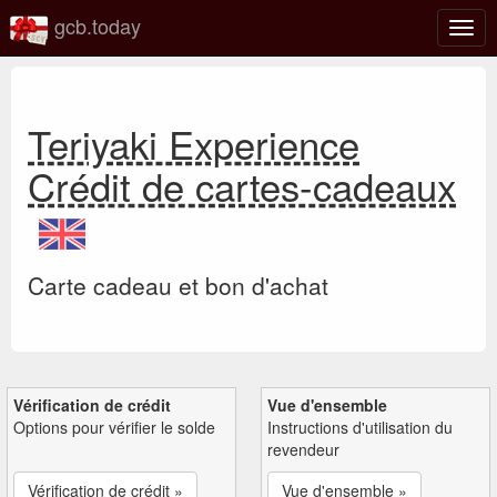
gcb.today
Basc
la
navig
Teriyaki Experience
Crédit de cartes-cadeaux
Carte cadeau et bon d'achat
Vérification de crédit
Vue d'ensemble
Options pour vérifier le solde
Instructions d'utilisation du
revendeur
Vérification de crédit »
Vue d'ensemble »