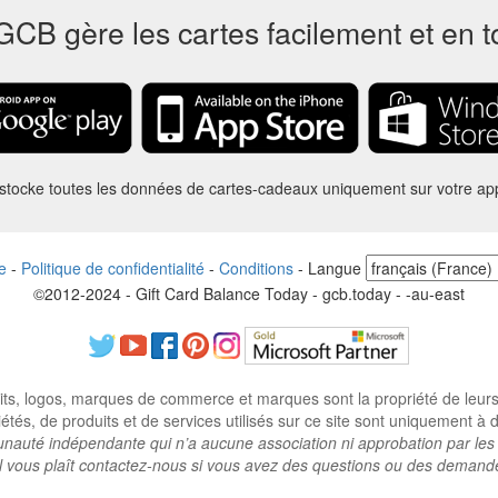
GCB gère les cartes facilement et en t
tocke toutes les données de cartes-cadeaux uniquement sur votre app
e
-
Politique de confidentialité
-
Conditions
-
Langue
©2012-2024 - Gift Card Balance Today - gcb.today - -au-east
ts, logos, marques de commerce et marques sont la propriété de leurs p
tés, de produits et de services utilisés sur ce site sont uniquement à des
auté indépendante qui n’a aucune association ni approbation par les 
il vous plaît contactez-nous si vous avez des questions ou des demand