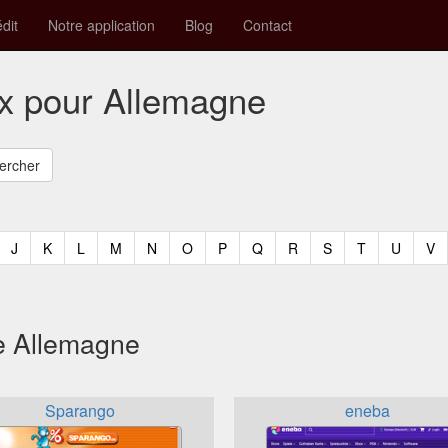
édit
Notre application
Blog
Contact
ux pour Allemagne
t)
urrent)
(current)
(current)
(current)
(current)
(current)
(current)
(current)
(current)
(current)
(current)
(current)
(curren
(c
J
K
L
M
N
O
P
Q
R
S
T
U
V
e Allemagne
Sparango
eneba