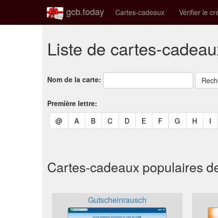
gcb.today
Cartes-cadeaux
Vérifier le cr
Liste de cartes-cadea
Nom de la carte:
Première lettre:
(current)
(current)
(current)
(current)
(current)
(current)
(current)
(current)
(curren
(c
@
A
B
C
D
E
F
G
H
I
Cartes-cadeaux populaires d
Gutscheinrausch