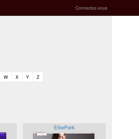
Connectez-vous
t)
urrent)
(current)
(current)
(current)
(current)
W
X
Y
Z
ElbePark