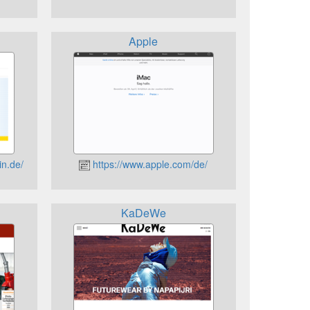
Apple
n.de/
https://www.apple.com/de/
KaDeWe