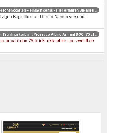
eschenkkarten – einfach genial - Hier erfahren Sie alles ...
 witzigen Begleittext und Ihrem Namen versehen
 Frühlingskorb mit Prosecco Albino Armani DOC (75 cl ...
no-armani-doc-75-cl-inkl-eiskuehler-und-zwei-flute-
F-Gutscheine zum Ausdrucken - Hier erfahren Sie alles ...
z, im Fleurop Call Center oder in unserem Shop
utschein in einer Überraschungsbox - Hier erfahren Sie ...
 gleichzeitig auch Licht und Hoffnung schenken
eschenkkarte Fleurop - hier online bestellen - Lieferung ...
 im Internet auf www.fleurop.ch. Die Geschenkkarte
Geschenkgutschein (PDF) Blumen - Lieferung noch am ...