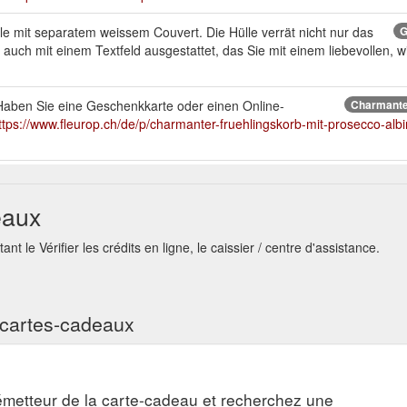
e mit separatem weissem Couvert. Die Hülle verrät nicht nur das
G
 auch mit einem Textfeld ausgestattet, das Sie mit einem liebevollen,
Haben Sie eine Geschenkkarte oder einen Online-
Charmanter
ttps://www.fleurop.ch/de/p/charmanter-fruehlingskorb-mit-prosecco-albi
k zwei Jahre lang. Unsere PDF-Gutscheine können Sie jederzeit
PD
sche PDF-Gutschein ist bei 350 Fleurop-Partnergeschäften der Schwei
eaux
ne-zum-ausdrucken
nt le Vérifier les crédits en ligne, le caissier / centre d'assistance.
nicht nur einfach in eine liebevoll ausgesuchte Box gesteckt.
G
ng aussergewöhnlich! Gutschein mit Kerze Falls Sie mit dem Gutschein
//www.fleurop.ch/de/s/gutschein-in-einer-ueberraschungsbox
s cartes-cadeaux
rd inklusiv Geschenkkarten-Hülle und Couvert geliefert. Sie ist
G
 der Schweiz, im Fleurop Call Center für telefonische Bestellungen und
.ch/de/p/geschenkkarte-fleurop-100--/ids-55361
l'émetteur de la carte-cadeau et recherchez une
ch überbracht vom Floristen - Lieferung weltweit noch heute