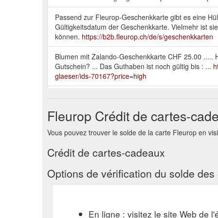
Passend zur Fleurop-Geschenkkarte gibt es eine Hüll
Gültigkeitsdatum der Geschenkkarte. Vielmehr ist sie
können.
https://b2b.fleurop.ch/de/s/geschenkkarten
Blumen mit Zalando-Geschenkkarte CHF 25.00 ..... 
Gutschein? ... Das Guthaben ist noch gültig bis : ...
h
glaeser/ids-70167?price=high
Mit unserem PDF-Gutschein hält das Blumengeschen
ganz einfach downloaden und ausdrucken. Der prakti
Fleurop Crédit de cartes-cad
einlösbar.
https://www.fleurop.ch/de/s/pdf-gutschei
Vous pouvez trouver le solde de la carte Fleurop en visita
Gutschein in Box Bei diesem Tipp wird der Gutschein 
Vielmehr ist auch das «Innenleben» dieser Verpacku
Crédit de cartes-cadeaux
möchten, wird Sie dieser Dekotipp begeistern.
https:
Options de vérification du solde de
Geschenkkarte Fleurop. Die Fleurop-Geschenkkarte wi
einlösbar bei rund 350 Fleurop-Partnergeschäften in
ist 2 Jahre ab Kaufdatum gültig.
https://www.fleurop
En ligne : visitez le site Web de 
Geschenkgutschein (PDF) Blumen schicken - persönli