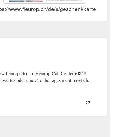
tps://www.fleurop.ch/de/s/geschenkkarten
vw.fleurop.ch), im Fleurop Call Center (0848
wertes oder eines Teilbetrages nicht möglich.
(gcb.today#C9A1B).