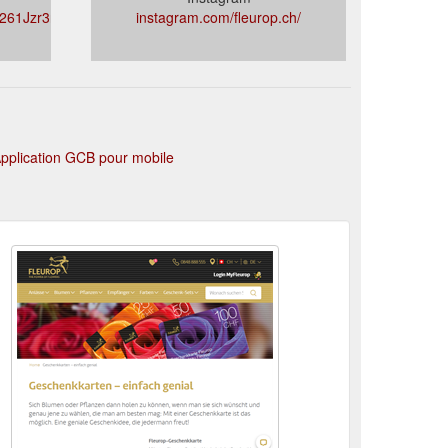
M261Jzr3n6F3MiKXXQ
instagram.com/fleurop.ch/
pplication GCB pour mobile