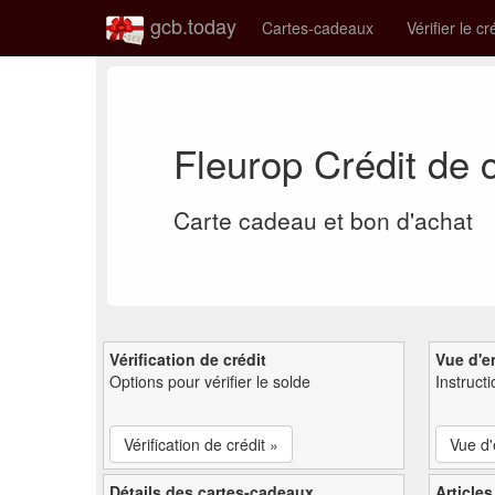
gcb.today
Cartes-cadeaux
Vérifier le cr
Fleurop Crédit de
Carte cadeau et bon d'achat
Vérification de crédit
Vue d'e
Options pour vérifier le solde
Instruct
Vérification de crédit »
Vue d
Détails des cartes-cadeaux
Articles