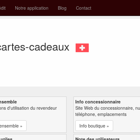
édit
Notre application
Blog
Contact
 cartes-cadeaux
nsemble
Info concessionnaire
ions d'utilisation du revendeur
Site Web du concessionnaire, n
téléphone, emplacements
'ensemble »
Info boutique »
 utiles
Note des utilisateurs