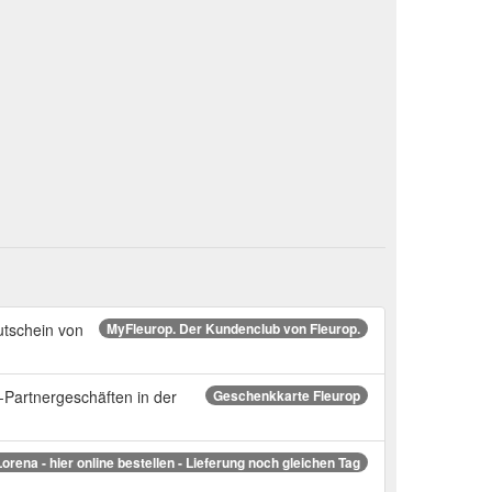
utschein von
MyFleurop. Der Kundenclub von Fleurop.
p-Partnergeschäften in der
Geschenkkarte Fleurop
Lorena - hier online bestellen - Lieferung noch gleichen Tag