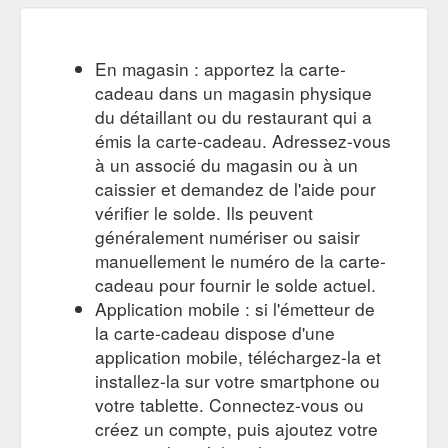
Playing Cards are in the shape of a cat head and will be a hit..
$16.95 Ex GST: $15.41.
https://www.getcatty.com.au/games-
puzzles/category/137-games
En magasin : apportez la carte-
Cats of the World Playing Cards. The purr-
Games & Puzzles
cadeau dans un magasin physique
fect gift! Cats are perhaps the most ... Test your luck with this
du détaillant ou du restaurant qui a
deck of Lucky Cat themed playing cards.
émis la carte-cadeau. Adressez-vous
https://www.getcatty.com.au/games-puzzles
à un associé du magasin ou à un
Artwork system made
Van Gogh Museum - Le Chat Noir Wall Art
caissier et demandez de l'aide pour
of individual squares and connectors, gift-boxed with ... Made
vérifier le solde. Ils peuvent
in the Netherlands, IXXI cards are 0.33 mm thick and are
généralement numériser ou saisir
made of the ...
manuellement le numéro de la carte-
https://www.getcatty.com.au/homewares/product/672-van-
cadeau pour fournir le solde actuel.
gogh-museum-le-chat-noir-wall-art
Application mobile : si l'émetteur de
la carte-cadeau dispose d'une
application mobile, téléchargez-la et
installez-la sur votre smartphone ou
votre tablette. Connectez-vous ou
créez un compte, puis ajoutez votre