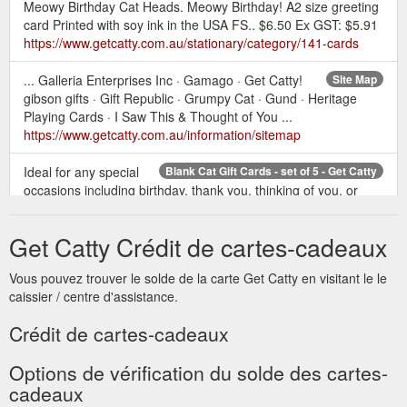
Meowy Birthday Cat Heads. Meowy Birthday! A2 size greeting
card Printed with soy ink in the USA FS.. $6.50 Ex GST: $5.91
https://www.getcatty.com.au/stationary/category/141-cards
... Galleria Enterprises Inc · Gamago · Get Catty!
Site Map
gibson gifts · Gift Republic · Grumpy Cat · Gund · Heritage
Playing Cards · I Saw This & Thought of You ...
https://www.getcatty.com.au/information/sitemap
Ideal for any special
Blank Cat Gift Cards - set of 5 - Get Catty
occasions including birthday, thank you, thinking of you, or
even as a gift card or a notecard! High quality cards, with
glossy outside and blank inside for writing your own message.
Get Catty Crédit de cartes-cadeaux
Presented in a clear plastic sleeve. Card Size: 148mm x
105mm. Write a review Please login or register to review . Cat
Vous pouvez trouver le solde de la carte Get Catty en visitant le le
Greeting Cards - set of 5. Product Code: STATC01;
caissier / centre d'assistance.
Availability: In Stock ...
https://www.getcatty.com.au/stationary/product/116-cat-
Crédit de cartes-cadeaux
greeting-cards-set-of-5
Options de vérification du solde des cartes-
Cats of
Cat Games, Cat Board-games, Cat Card Games, Cat Fun
cadeaux
the World Playing Cards. The purr-fect gift! ... These Kitten