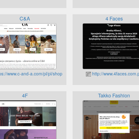
C&A
4 Faces
ps://www.c-and-a.com/pl/pl/shop
http://www.4faces.com.p
4F
Takko Fashion