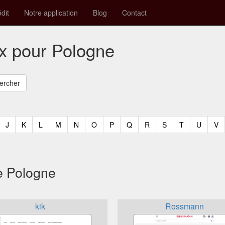
édit
Notre application
Blog
Contact
ux pour Pologne
t)
urrent)
(current)
(current)
(current)
(current)
(current)
(current)
(current)
(current)
(current)
(current)
(current)
(curren
(c
J
K
L
M
N
O
P
Q
R
S
T
U
V
e Pologne
kik
Rossmann