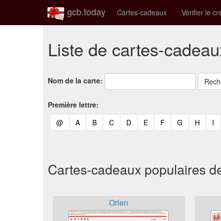
gcb.today
Cartes-cadeaux
Vérifier le cr
Liste de cartes-cadea
Nom de la carte:
Première lettre:
(current)
(current)
(current)
(current)
(current)
(current)
(current)
(current)
(curren
(c
@
A
B
C
D
E
F
G
H
I
Cartes-cadeaux populaires d
Orlen