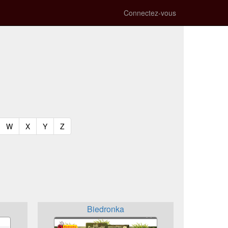
Connectez-vous
t)
urrent)
(current)
(current)
(current)
(current)
W
X
Y
Z
Biedronka