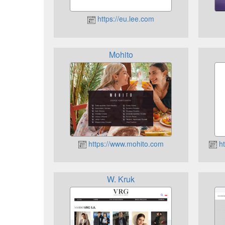
https://eu.lee.com
Mohito
https://www.mohito.com
ht
W. Kruk