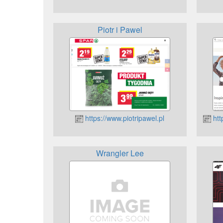
Piotr i Pawel
https://www.piotripawel.pl
htt
Wrangler Lee