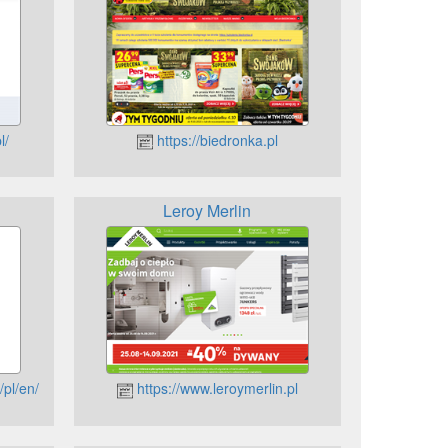
l/
https://biedronka.pl
Leroy Merlin
/pl/en/
https://www.leroymerlin.pl