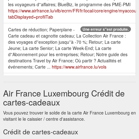
les voyageurs d''affaires; BlueBiz, le programme des PME-PMI
https://www.airfrance.lu/vlb/ecrm/FR/fr/local/core/engine/myacco
tabDisplayed=profilTab
Cartes de réduction; Paperplane -
Une erreur s''est produite.
Carte cadeau et cagnotte cadeau; La Collection Air France :
des voyages d''exception jusqu''à -70 %; Retour; La carte
Jeune; La carte Senior; La carte Week-End; La carte
d''Abonnement pour les entreprises; Retour; Notre guide des
destinations Travel by Air France; Où partir ? Actualités et
événements; Carte ...
https://www.airfrance.lu/vols
Retour; Nos meilleurs tarifs et
Découvrir Flying Blue
promotions · Les vols les moins chers des 6 prochains mois;
Air France Luxembourg Crédit de
Cartes de réduction; Paperplane - Carte cadeau et cagnotte ...
https://www.airfrance.lu/LU/fr/common/voyageurfrequent/flyingblue
cartes-cadeaux
flying-blue.htm
Vous pouvez trouver le solde de la carte Air France Luxembourg en
Retour; Nos meilleurs tarifs et
Air France et Delta Airlines
visitant le le caissier / centre d'assistance.
promotions · Les vols les moins chers des 6 prochains mois;
Cartes de réduction; Paperplane - Carte cadeau et cagnotte ...
Crédit de cartes-cadeaux
https://www.airfrance.lu/LU/fr/local/resainfovol/meilleuresoffres/delt