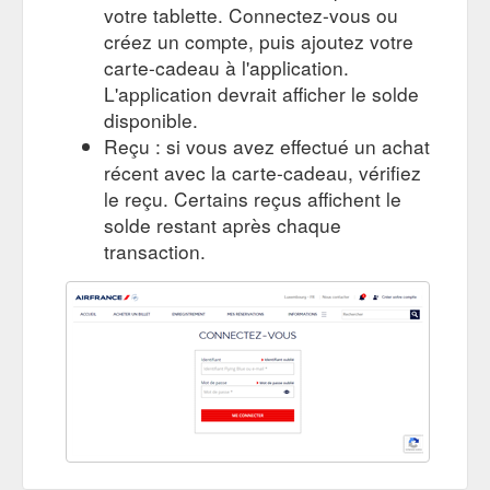
votre tablette. Connectez-vous ou
https://www.airfrance.lu/LU/fr/common/travel-guide/chinatown-
créez un compte, puis ajoutez votre
la-plus-grande-ville-chinoise-d-amerique.htm
carte-cadeau à l'application.
Terranea Resort, au plus près de l''océan - Guide de voyage Los ...
L'application devrait afficher le solde
Retour; Nos meilleurs tarifs et promotions · Les vols les moins
disponible.
chers des 6 prochains mois; Cartes de réduction; Paperplane
Reçu : si vous avez effectué un achat
- Carte cadeau et cagnotte ...
récent avec la carte-cadeau, vérifiez
https://www.airfrance.lu/LU/fr/common/travel-guide/terranea-
resort-au-plus-pres-de-l-ocean.htm
le reçu. Certains reçus affichent le
solde restant après chaque
transaction.