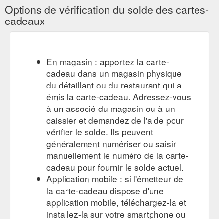
airlines.htm
Options de vérification du solde des cartes-
cadeaux
L''intérieur, des
Face à la mer dans un motel à l''ancienne
chambres au bar, joue aussi la carte des sixties avec son
design et son mobilier Art déco. Au comptoir, l''accueil se veut
très chaleureux : vous commencez votre séjour avec une
En magasin : apportez la carte-
boisson rafraîchissante et un sac de plage en guise de
cadeau dans un magasin physique
cadeau de bienvenue qui annonce la couleur. Ici, le chill est de
mise. Le personnel vous ...
du détaillant ou du restaurant qui a
https://www.airfrance.lu/LU/fr/common/travel-guide/face-a-la-
émis la carte-cadeau. Adressez-vous
mer-dans-un-motel-a-l-ancienne.htm
à un associé du magasin ou à un
caissier et demandez de l'aide pour
Hotel Bel-Air, une oasis exclusive - Guide de voyage Los Angeles
vérifier le solde. Ils peuvent
Retour; Nos meilleurs tarifs et promotions · Les vols les moins
chers des 6 prochains mois; Cartes de réduction; Paperplane
généralement numériser ou saisir
- Carte cadeau et cagnotte ...
manuellement le numéro de la carte-
https://www.airfrance.lu/LU/fr/common/travel-guide/hotel-bel-
cadeau pour fournir le solde actuel.
air-une-oasis-exclusive.htm
Application mobile : si l'émetteur de
la carte-cadeau dispose d'une
Chinatown, le plus grand quartier chinois d''Amérique - Guide de ...
Retour; Nos meilleurs tarifs et promotions · Les vols les moins
application mobile, téléchargez-la et
chers des 6 prochains mois; Cartes de réduction; Paperplane
installez-la sur votre smartphone ou
- Carte cadeau et cagnotte ...