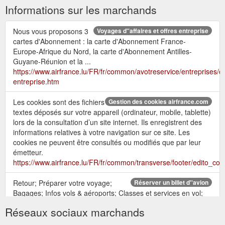
Informations sur les marchands
Nous vous proposons 3
Voyages d''affaires et offres entreprise
cartes d'Abonnement : la carte d'Abonnement France-
Europe-Afrique du Nord, la carte d'Abonnement Antilles-
Guyane-Réunion et la ...
https://www.airfrance.lu/FR/fr/common/avotreservice/entreprises/of
entreprise.htm
Les cookies sont des fichiers
Gestion des cookies airfrance.com
textes déposés sur votre appareil (ordinateur, mobile, tablette)
lors de la consultation d’un site internet. Ils enregistrent des
informations relatives à votre navigation sur ce site. Les
cookies ne peuvent être consultés ou modifiés que par leur
émetteur.
https://www.airfrance.lu/FR/fr/common/transverse/footer/edito_coo
Retour; Préparer votre voyage;
Réserver un billet d''avion
Bagages; Infos vols & aéroports; Classes et services en vol;
Flying Blue; Nos meilleurs tarifs et promotions; Guide de
Réseaux sociaux marchands
voyage Travel By Air France
https://www.airfrance.lu/LU/fr/local/resainfovol/achat/RechercherAc