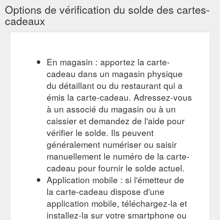
airlines.htm
Options de vérification du solde des cartes-
cadeaux
L''intérieur, des
Face à la mer dans un motel à l''ancienne
chambres au bar, joue aussi la carte des sixties avec son
design et son mobilier Art déco. Au comptoir, l''accueil se veut
très chaleureux : vous commencez votre séjour avec une
En magasin : apportez la carte-
boisson rafraîchissante et un sac de plage en guise de
cadeau dans un magasin physique
cadeau de bienvenue qui annonce la couleur. Ici, le chill est de
mise. Le personnel vous ...
du détaillant ou du restaurant qui a
https://www.airfrance.lu/LU/fr/common/travel-guide/face-a-la-
émis la carte-cadeau. Adressez-vous
mer-dans-un-motel-a-l-ancienne.htm
à un associé du magasin ou à un
caissier et demandez de l'aide pour
Hotel Bel-Air, une oasis exclusive - Guide de voyage Los Angeles
vérifier le solde. Ils peuvent
Retour; Nos meilleurs tarifs et promotions · Les vols les moins
chers des 6 prochains mois; Cartes de réduction; Paperplane
généralement numériser ou saisir
- Carte cadeau et cagnotte ...
manuellement le numéro de la carte-
https://www.airfrance.lu/LU/fr/common/travel-guide/hotel-bel-
cadeau pour fournir le solde actuel.
air-une-oasis-exclusive.htm
Application mobile : si l'émetteur de
la carte-cadeau dispose d'une
Chinatown, le plus grand quartier chinois d''Amérique - Guide de ...
Retour; Nos meilleurs tarifs et promotions · Les vols les moins
application mobile, téléchargez-la et
chers des 6 prochains mois; Cartes de réduction; Paperplane
installez-la sur votre smartphone ou
- Carte cadeau et cagnotte ...