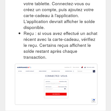
votre tablette. Connectez-vous ou
https://www.airfrance.lu/LU/fr/common/travel-guide/chinatown-
créez un compte, puis ajoutez votre
la-plus-grande-ville-chinoise-d-amerique.htm
carte-cadeau à l'application.
Terranea Resort, au plus près de l''océan - Guide de voyage Los ...
L'application devrait afficher le solde
Retour; Nos meilleurs tarifs et promotions · Les vols les moins
disponible.
chers des 6 prochains mois; Cartes de réduction; Paperplane
Reçu : si vous avez effectué un achat
- Carte cadeau et cagnotte ...
récent avec la carte-cadeau, vérifiez
https://www.airfrance.lu/LU/fr/common/travel-guide/terranea-
resort-au-plus-pres-de-l-ocean.htm
le reçu. Certains reçus affichent le
solde restant après chaque
transaction.