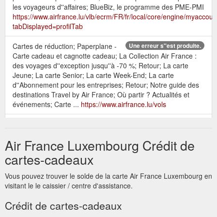
les voyageurs d''affaires; BlueBiz, le programme des PME-PMI
https://www.airfrance.lu/vlb/ecrm/FR/fr/local/core/engine/myacco
tabDisplayed=profilTab
Cartes de réduction; Paperplane -
Une erreur s''est produite.
Carte cadeau et cagnotte cadeau; La Collection Air France :
des voyages d''exception jusqu''à -70 %; Retour; La carte
Jeune; La carte Senior; La carte Week-End; La carte
d''Abonnement pour les entreprises; Retour; Notre guide des
destinations Travel by Air France; Où partir ? Actualités et
événements; Carte ...
https://www.airfrance.lu/vols
Retour; Nos meilleurs tarifs et
Découvrir Flying Blue
promotions · Les vols les moins chers des 6 prochains mois;
Air France Luxembourg Crédit de
Cartes de réduction; Paperplane - Carte cadeau et cagnotte ...
https://www.airfrance.lu/LU/fr/common/voyageurfrequent/flyingblue
cartes-cadeaux
flying-blue.htm
Vous pouvez trouver le solde de la carte Air France Luxembourg en
Retour; Nos meilleurs tarifs et
Air France et Delta Airlines
visitant le le caissier / centre d'assistance.
promotions · Les vols les moins chers des 6 prochains mois;
Cartes de réduction; Paperplane - Carte cadeau et cagnotte ...
Crédit de cartes-cadeaux
https://www.airfrance.lu/LU/fr/local/resainfovol/meilleuresoffres/delt