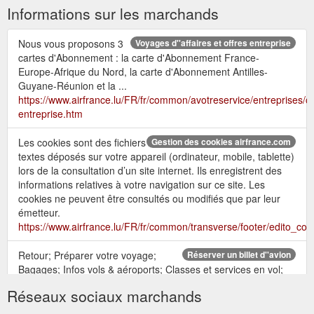
Informations sur les marchands
Nous vous proposons 3
Voyages d''affaires et offres entreprise
cartes d'Abonnement : la carte d'Abonnement France-
Europe-Afrique du Nord, la carte d'Abonnement Antilles-
Guyane-Réunion et la ...
https://www.airfrance.lu/FR/fr/common/avotreservice/entreprises/of
entreprise.htm
Les cookies sont des fichiers
Gestion des cookies airfrance.com
textes déposés sur votre appareil (ordinateur, mobile, tablette)
lors de la consultation d’un site internet. Ils enregistrent des
informations relatives à votre navigation sur ce site. Les
cookies ne peuvent être consultés ou modifiés que par leur
émetteur.
https://www.airfrance.lu/FR/fr/common/transverse/footer/edito_coo
Retour; Préparer votre voyage;
Réserver un billet d''avion
Bagages; Infos vols & aéroports; Classes et services en vol;
Flying Blue; Nos meilleurs tarifs et promotions; Guide de
Réseaux sociaux marchands
voyage Travel By Air France
https://www.airfrance.lu/LU/fr/local/resainfovol/achat/RechercherAc