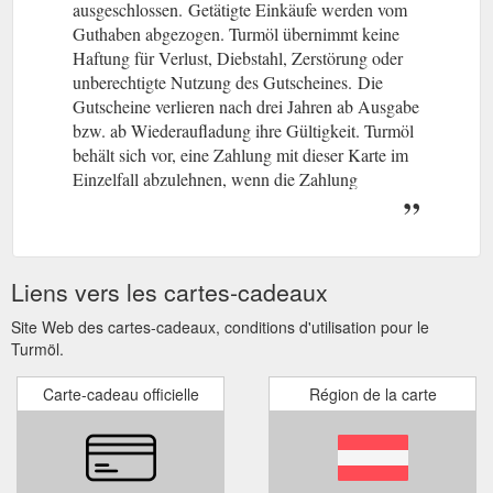
ausgeschlossen.
(gcb.today#86BB1).
Getätigte Einkäufe werden vom
Guthaben abgezogen. Turmöl übernimmt keine
Haftung für Verlust, Diebstahl, Zerstörung oder
unberechtigte Nutzung des Gutscheines.
(gcb.today#C2179).
Die
Gutscheine verlieren nach drei Jahren ab Ausgabe
bzw. ab Wiederaufladung ihre Gültigkeit. Turmöl
behält sich vor, eine Zahlung mit dieser Karte im
Einzelfall abzulehnen, wenn die Zahlung
aufgrund einer technischen Störung nicht möglich
ist. Die Abfrage des Guthabens ist an allen
Stationen möglich.
Liens vers les cartes-cadeaux
Site Web des cartes-cadeaux, conditions d'utilisation pour le
Turmöl.
Carte-cadeau officielle
Région de la carte