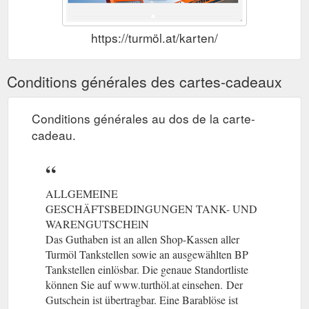
https://turmöl.at/karten/
Conditions générales des cartes-cadeaux
Conditions générales au dos de la carte-
cadeau.
ALLGEMEINE
GESCHÄFTSBEDINGUNGEN TANK- UND
WARENGUTSCHElN
Das Guthaben ist an allen Shop-Kassen aller
Turmöl Tankstellen sowie an ausgewählten BP
Tankstellen einlösbar. Die genaue Standortliste
können Sie auf www.turthöl.at einsehen.
(gcb.today#DFA82)
Der
Gutschein ist übertragbar. Eine Barablöse ist