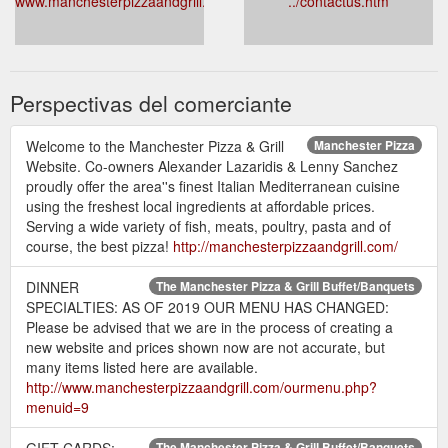
www.manchesterpizzaandgrill.com/
../contactus.htm
Perspectivas del comerciante
Welcome to the Manchester Pizza & Grill
Manchester Pizza
Website. Co-owners Alexander Lazaridis & Lenny Sanchez
proudly offer the area''s finest Italian Mediterranean cuisine
using the freshest local ingredients at affordable prices.
Serving a wide variety of fish, meats, poultry, pasta and of
course, the best pizza!
http://manchesterpizzaandgrill.com/
DINNER
The Manchester Pizza & Grill Buffet/Banquets
SPECIALTIES: AS OF 2019 OUR MENU HAS CHANGED:
Please be advised that we are in the process of creating a
new website and prices shown now are not accurate, but
many items listed here are available.
http://www.manchesterpizzaandgrill.com/ourmenu.php?
menuid=9
GIFT CARDS;
The Manchester Pizza & Grill Buffet/Banquets