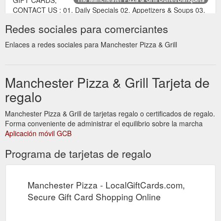
CONTACT US : 01. Daily Specials 02. Appetizers & Soups 03.
Salads 04. Beefburger Platterrs 05. Luncheon Menu 06. Fresh
Redes sociales para comerciantes
From The Sea: 07. Charcoal Broiler 08. Mediterranean &
Continental 09. Dinner Specials 10. Pizza & Calzones 11. Hot
Enlaces a redes sociales para Manchester Pizza & Grill
Oven Grinders 12. Banquets: BEEFBURGER PLATTERS
http://manchesterpizzaandgrill.com/ourmenu.php?menuid=4
Manchester Pizza & Grill Tarjeta de
GIFT CARDS;
The Manchester Pizza & Grill Buffet/Banquets
CONTACT US : Whether you need to feed 2 or 200, the
regalo
Manchester Grill can cater to your every dining need. From
receptions to corporate gatherings, the chefs and owners at
Manchester Pizza & Grill de tarjetas regalo o certificados de regalo.
the Manchester Grill will make sure your event gets rave
Forma conveniente de administrar el equilibrio sobre la marcha
reviews! 01. Buffet Banquet Menu 02.
Aplicación móvil GCB
http://manchesterpizzaandgrill.com/banquets.htm
Programa de tarjetas de regalo
Manchester Pizza - LocalGiftCards.com,
Secure Gift Card Shopping Online