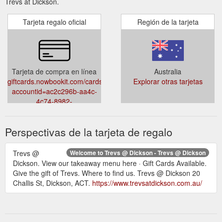
Trevs at Dickson.
Tarjeta regalo oficial
Región de la tarjeta
Tarjeta de compra en línea
Australia
giftcards.nowbookit.com/cards?
Explorar otras tarjetas
accountid=ac2c296b-aa4c-
4c74-8982-
7c8bd069a07c&venueid=5267&theme=dark&accent=75,174,79
Perspectivas de la tarjeta de regalo
Trevs @
Welcome to Trevs @ Dickson - Trevs @ Dickson
Dickson. View our takeaway menu here · Gift Cards Available.
Give the gift of Trevs. Where to find us. Trevs @ Dickson 20
Challis St, Dickson, ACT.
https://www.trevsatdickson.com.au/