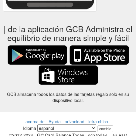
| de la aplicación GCB Administra el
equilibrio de manera simple y fácil
GCB almacena todos los datos de las tarjetas regalo solo en su
dispositivo local.
acerca de
-
Ayuda
-
privacidad
-
letra chica
-
Idioma
cambio
©2012-2024 - Gift Card Balance Today - gcb.today - -au-east