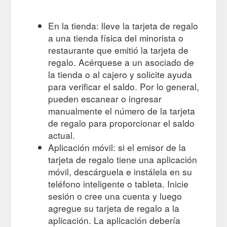
Category: Online Gift Cards. Description ; Info ; Reviews (0)
Description. $25 T.I. Performance Gift Voucher. Surprise
En la tienda: lleve la tarjeta de regalo
someone today! This item can be redeemed for any order
a una tienda física del minorista o
made through the site to the value of $25. Additional
information. Brand: T.I. Performance ...
restaurante que emitió la tarjeta de
https://www.tiperformance.com.au/products/25-gift-voucher/
regalo. Acérquese a un asociado de
la tienda o al cajero y solicite ayuda
para verificar el saldo. Por lo general,
pueden escanear o ingresar
manualmente el número de la tarjeta
de regalo para proporcionar el saldo
actual.
Aplicación móvil: si el emisor de la
tarjeta de regalo tiene una aplicación
móvil, descárguela e instálela en su
teléfono inteligente o tableta. Inicie
sesión o cree una cuenta y luego
agregue su tarjeta de regalo a la
aplicación. La aplicación debería