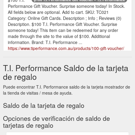
Performance Gift Voucher. Surprise someone today! In Stock.
All fields below are optional. Add to cart. SKU: TC021
Category: Online Gift Cards. Description ; Info ; Reviews (0)
Description. $100 T.I. Performance Gift Voucher. Surprise
someone today! This item can be redeemed for any order
made through the site to the value of $100. Additional
information. Brand: T.I. Performance ...
https://www.tiperformance.com.au/products/100-gift-voucher/
$50 T.I.
$50 T.I. Performance Gift Voucher – T.I. Performance
T.I. Performance Saldo de la tarjeta
Performance Gift Voucher. Surprise someone today! In Stock.
All fields below are optional. Add to cart. SKU: TC020
de regalo
Category: Online Gift Cards. Description ; Info ; Reviews (0)
Description. $50 T.I. Performance Gift Voucher. Surprise
Puede encontrar T.I. Performance saldo de la tarjeta mostrador de
someone today! This item can be redeemed for any order
la tienda de visitas / mesa de ayuda.
made through the site to the value of $50. Additional
information. Brand: T.I. Performance ...
Saldo de la tarjeta de regalo
https://www.tiperformance.com.au/products/50-gift-voucher/
Opciones de verificación de saldo de
$25 T.I.
$25 T.I. Performance Gift Voucher – T.I. Performance
tarjetas de regalo
Performance Gift Voucher. Surprise someone today! In Stock.
All fields below are optional. Add to cart. SKU: TC019