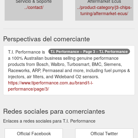
Servicio & Soporte
Aftermarket Ecus
../contact/
../product-category/j3-chips-
tuning/aftermarket-ecus/
Perspectivas del comerciante
T.I. Performance is
T.I. Performance – Page 3 – T.I. Performance
a 100% Australian business selling genuine performance
products from Bosch, Walbro, Turbosmart, BMC, Siemens,
Raceworks, ARP, Permaseal and more, including fuel pumps &
injectors, air filters, and Wideband O2 sensors.
https://www.tiperformance.com.au/brand/t-i-
performance/page/3/
Redes sociales para comerciantes
Enlaces a redes sociales para T.I. Performance
Official Facebook
Official Twitter