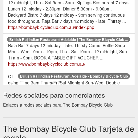
12 midnight, Thu - Sat 9am - 3am. Kiplings Restaurant 7 days
Lunch 12 midday - 2.30pm, Dinner 5.30pm - 9.00pm.
Backyard Bistro 7 days 12 midday - 9pm serving continuous
food throughout. Raja Bar 7 days 12 midday - late. Thirsty ...
https://bombaybicycleclub.com.au/index.php
British Raj Indian Restaurant Adelaide | The Bombay Bicycle Club ...
Raja Bar 7 days 12 midday - late. Thirsty Camel Bottle Shop
Mon - Wed 10am - 10pm, Thu - Sat 10am - 12 midnight, Sun
11am - 9pm. BOOK A TABLE GIFT VOUCHER ...
https://www.bombaybicycleclub.com.au/
C l
British Raj Indian Restaurant Adelaide - Bombay Bicycle Club
osing Time 3am Thurs/Fri/Sat Midnight Sun-Wed. Double
Points Sunday 2pm-4pm Triple Points Daily 9am-12pm
Redes sociales para comerciantes
Wednesday 6pm-8pm. Become a Jackpot Club member
today. It’s free to join & there are fantastic benefits and great
Enlaces a redes sociales para The Bombay Bicycle Club
prizes to be won. You’ll be treated to complimentary coffee,
tea, hot chocolate, soft drinks and snacks.
https://bombaybicycleclub.com.au/gaming.php
The Bombay Bicycle Club Tarjeta de
regalo