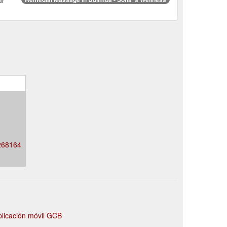
2268164
plicación móvil GCB