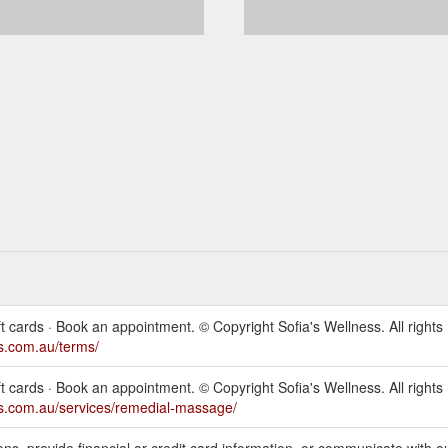
ft cards · Book an appointment. © Copyright Sofia's Wellness. All rights
ss.com.au/terms/
ft cards · Book an appointment. © Copyright Sofia's Wellness. All rights
ss.com.au/services/remedial-massage/
ons, provide financial or credit card information, or communicate with o