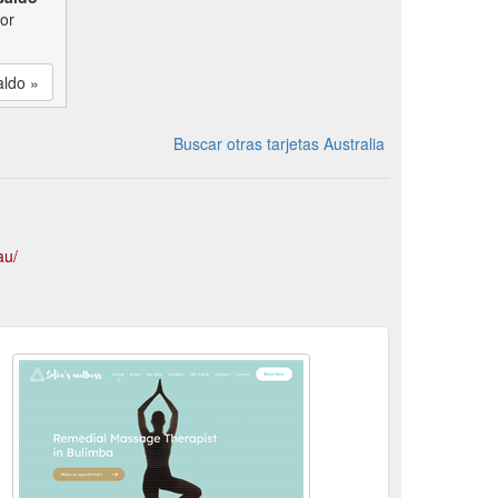
por
aldo »
Buscar otras tarjetas Australia
au/