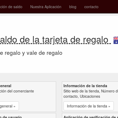
ión de saldo
Nuestra Aplicación
blog
contacto
aldo de la tarjeta de regalo
de regalo y vale de regalo
general
Información de la tienda
ción del comerciante
Sitio web de la tienda, Número 
contacto, Ubicaciones
 general »
Información de la tienda »
n de usuario
Aplicación de verificación de 