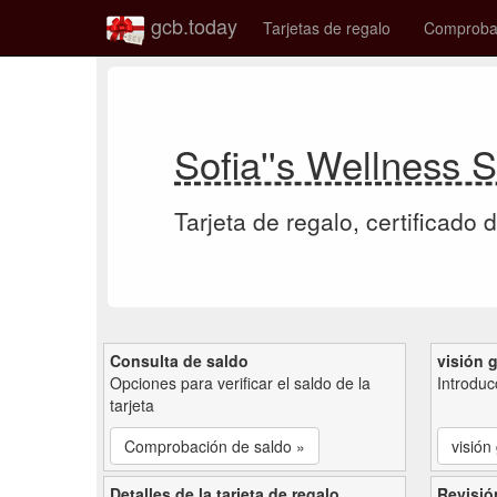
gcb.today
Tarjetas de regalo
Comprobac
Sofia''s Wellness S
Tarjeta de regalo, certificado 
Consulta de saldo
visión 
Opciones para verificar el saldo de la
Introduc
tarjeta
Comprobación de saldo »
visión
Detalles de la tarjeta de regalo
Revisió