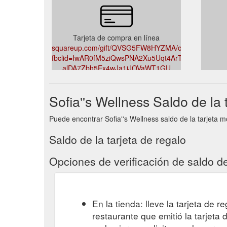
Tarjeta de compra en línea
squareup.com/gift/QVSG5FW8HYZMA/order?
fbclid=IwAR0fM5ziQwsPNA2Xu5Uqt4ArTErfhN3_-
alDA7Zbh5Ex4wJa1iJOVaWT1GU
Sofia''s Wellness Saldo de la 
Puede encontrar Sofia''s Wellness saldo de la tarjeta m
Saldo de la tarjeta de regalo
Opciones de verificación de saldo de
En la tienda: lleve la tarjeta de r
restaurante que emitió la tarjeta