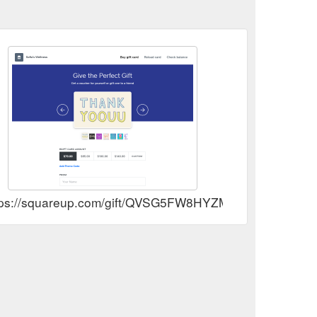
tps://squareup.com/gift/QVSG5FW8HYZMA/order?fbc