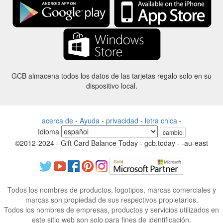
GCB almacena todos los datos de las tarjetas regalo solo en su
dispositivo local.
acerca de
-
Ayuda
-
privacidad
-
letra chica
-
Idioma
cambio
©2012-2024 - Gift Card Balance Today - gcb.today - -au-east
Todos los nombres de productos, logotipos, marcas comerciales y
marcas son propiedad de sus respectivos propietarios.
Todos los nombres de empresas, productos y servicios utilizados en
este sitio web son solo para fines de identificación.