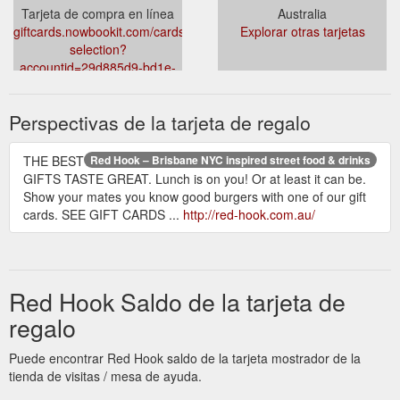
Tarjeta de compra en línea
Australia
giftcards.nowbookit.com/cards/card-
Explorar otras tarjetas
selection?
accountid=29d885d9-bd1e-
4be0-b562-d3447bee5953
Perspectivas de la tarjeta de regalo
THE BEST
Red Hook – Brisbane NYC inspired street food & drinks
GIFTS TASTE GREAT. Lunch is on you! Or at least it can be.
Show your mates you know good burgers with one of our gift
cards. SEE GIFT CARDS ...
http://red-hook.com.au/
Red Hook Saldo de la tarjeta de
regalo
Puede encontrar Red Hook saldo de la tarjeta mostrador de la
tienda de visitas / mesa de ayuda.