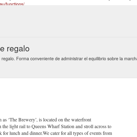
au/functions/
UNCTIONS · MENU'S · ABOUT · GIFT VOUCHERS · CONTACT · BOOK N
el.com.au/events/oran-vir-6/
e regalo
e regalo. Forma conveniente de administrar el equilibrio sobre la marc
 as ‘The Brewery’, is located on the waterfront
the light rail to Queens Wharf Station and stroll across to
or lunch and dinner.We cater for all types of events from