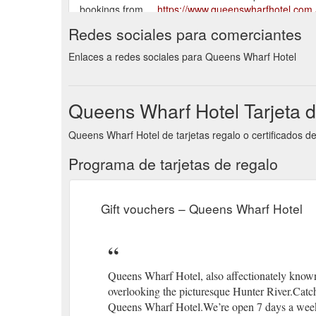
bookings from ...
https://www.queenswharfhotel.com.
Redes sociales para comerciantes
Feb 19, 2021 ... HOME · COVID · WHAT'S ON · F
february, 2021. Oran Vir.
https://www.queenswharfhot
Enlaces a redes sociales para Queens Wharf Hotel
Queens Wharf Hotel Tarjeta d
Queens Wharf Hotel de tarjetas regalo o certificados d
Programa de tarjetas de regalo
Gift vouchers – Queens Wharf Hotel
Queens Wharf Hotel, also affectionately known
overlooking the picturesque Hunter River.Catch 
Queens Wharf Hotel.We’re open 7 days a week f