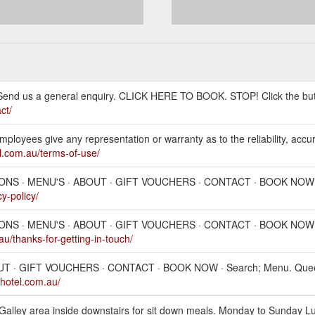
d us a general enquiry. CLICK HERE TO BOOK. STOP! Click the but
ct/
mployees give any representation or warranty as to the reliability, accu
l.com.au/terms-of-use/
IONS · MENU'S · ABOUT · GIFT VOUCHERS · CONTACT · BOOK NOW ·
y-policy/
IONS · MENU'S · ABOUT · GIFT VOUCHERS · CONTACT · BOOK NOW 
u/thanks-for-getting-in-touch/
 · GIFT VOUCHERS · CONTACT · BOOK NOW · Search; Menu. Queens
hotel.com.au/
he Galley area inside downstairs for sit down meals. Monday to Sunday 