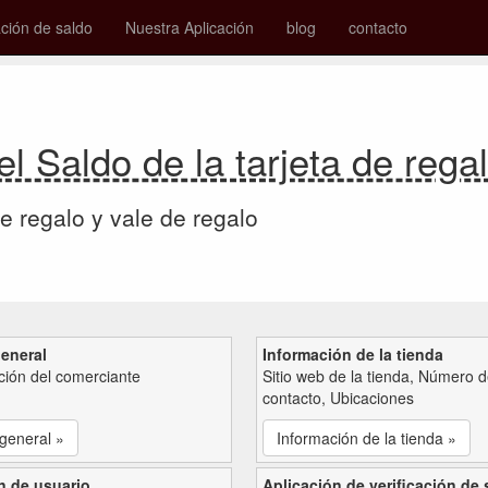
ión de saldo
Nuestra Aplicación
blog
contacto
 Saldo de la tarjeta de rega
de regalo y vale de regalo
general
Información de la tienda
ción del comerciante
Sitio web de la tienda, Número 
contacto, Ubicaciones
 general »
Información de la tienda »
n de usuario
Aplicación de verificación de 