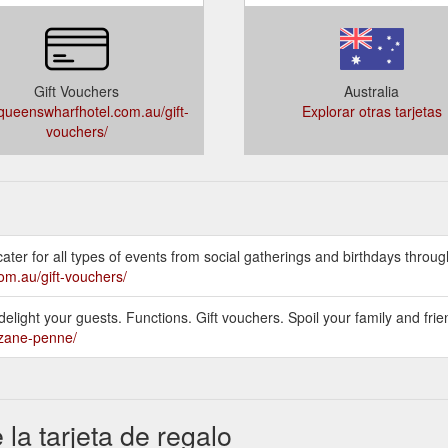
Gift Vouchers
Australia
ueenswharfhotel.com.au/gift-
Explorar otras tarjetas
vouchers/
er for all types of events from social gatherings and birthdays through
om.au/gift-vouchers/
delight your guests. Functions. Gift vouchers. Spoil your family and fr
/zane-penne/
la tarjeta de regalo