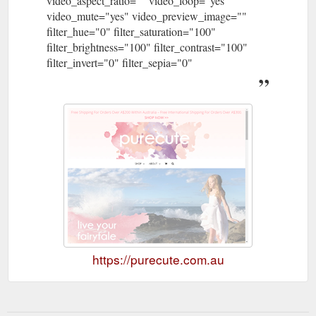
video_aspect_ratio="" video_loop="yes"
video_mute="yes" video_preview_image=""
filter_hue="0" filter_saturation="100"
filter_brightness="100" filter_contrast="100"
filter_invert="0" filter_sepia="0"
https://purecute.com.au