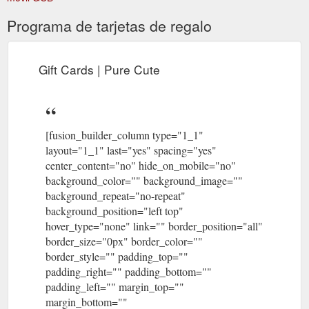
Programa de tarjetas de regalo
Gift Cards | Pure Cute
[fusion_builder_column type="1_1"
layout="1_1" last="yes" spacing="yes"
center_content="no" hide_on_mobile="no"
background_color="" background_image=""
background_repeat="no-repeat"
background_position="left top"
hover_type="none" link="" border_position="all"
border_size="0px" border_color=""
border_style="" padding_top=""
padding_right="" padding_bottom=""
padding_left="" margin_top=""
margin_bottom=""