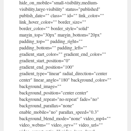
hide_on_mobile="small-visibility,medium-
visibility,large-visibility" status="published"
publish_date="" class="" id="" link_color=""
link_hover_color="" border_size=""
border_color="" border_style="solid"
margin_top="30px" margin_bottom="20px"
padding_top="" padding_right=""
padding_bottom="" padding_left=""
gradient_start_color="" gradient_end_color=""
gradient_start_position="0"
gradient_end_position="100"
gradient_type="linear" radial_direction="center
center" linear_angle="180" background_color=""
background_image=""
background_position="center center"
background_repeat="no-repeat" fade="no"
background_parallax="none"
enable_mobile="no" parallax_speed="0.3"
background_blend_mode="none" video_mp4=""
video_webm="" video_ogv="" video_url=""