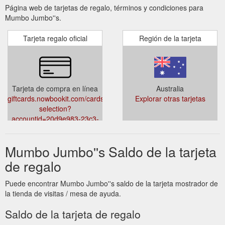
Página web de tarjetas de regalo, términos y condiciones para
Mumbo Jumbo''s.
Tarjeta regalo oficial
Región de la tarjeta
Tarjeta de compra en línea
Australia
giftcards.nowbookit.com/cards/card-
Explorar otras tarjetas
selection?
accountid=20d9e983-23c3-
4f0e-9c3b-
59adddf9b15e&venueid=3582&theme=light&accent=175,204,234
Mumbo Jumbo''s Saldo de la tarjeta
de regalo
Puede encontrar Mumbo Jumbo''s saldo de la tarjeta mostrador de
la tienda de visitas / mesa de ayuda.
Saldo de la tarjeta de regalo