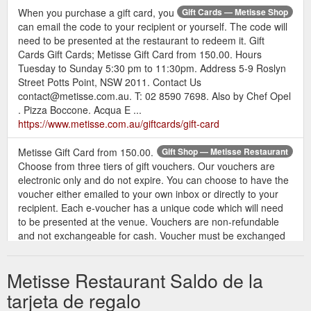
When you purchase a gift card, you
Gift Cards — Metisse Shop
can email the code to your recipient or yourself. The code will
need to be presented at the restaurant to redeem it. Gift
Cards Gift Cards; Metisse Gift Card from 150.00. Hours
Tuesday to Sunday 5:30 pm to 11:30pm. Address 5-9 Roslyn
Street Potts Point, NSW 2011. Contact Us
contact@metisse.com.au. T: 02 8590 7698. Also by Chef Opel
. Pizza Boccone. Acqua E ...
https://www.metisse.com.au/giftcards/gift-card
Metisse Gift Card from 150.00.
Gift Shop — Metisse Restaurant
Choose from three tiers of gift vouchers. Our vouchers are
electronic only and do not expire. You can choose to have the
voucher either emailed to your own inbox or directly to your
recipient. Each e-voucher has a unique code which will need
to be presented at the venue. Vouchers are non-refundable
and not exchangeable for cash. Voucher must be exchanged
for the ...
https://www.metisse.com.au/giftcards/p/801nk8ln8my06qryfy63bt
Metisse Restaurant Saldo de la
tarjeta de regalo