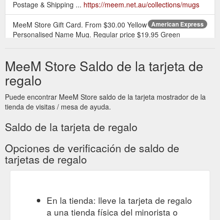
Postage & Shipping ...
https://meem.net.au/collections/mugs
MeeM Store Gift Card. From $30.00 Yellow
American Express
Personalised Name Mug. Regular price $19.95 Green
Personalised Name Mug. Regular price $19.95 Red
Personalised Name Mug. Regular price $19.95 Pink
MeeM Store Saldo de la tarjeta de
Personalised Name Mug. Regular price $19.95 2pc Newborn
Swaddle Wrap Sleeping Bag Set ...
regalo
https://meem.net.au/collections/other
Puede encontrar MeeM Store saldo de la tarjeta mostrador de la
tienda de visitas / mesa de ayuda.
Saldo de la tarjeta de regalo
Opciones de verificación de saldo de
tarjetas de regalo
En la tienda: lleve la tarjeta de regalo
a una tienda física del minorista o