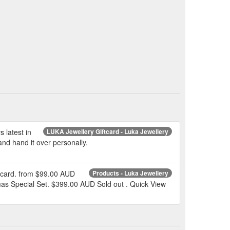
 latest in
LUKA Jewellery Giftcard - Luka Jewellery
and hand it over personally.
ftcard. from $99.00 AUD
Products - Luka Jewellery
mas Special Set. $399.00 AUD Sold out . Quick View