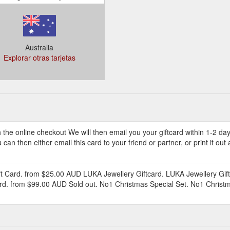
Australia
Explorar otras tarjetas
h the online checkout We will then email you your giftcard within 1-2 days
an then either email this card to your friend or partner, or print it out 
ift Card. from $25.00 AUD LUKA Jewellery Giftcard. LUKA Jewellery Gi
ard. from $99.00 AUD Sold out. No1 Christmas Special Set. No1 Christ