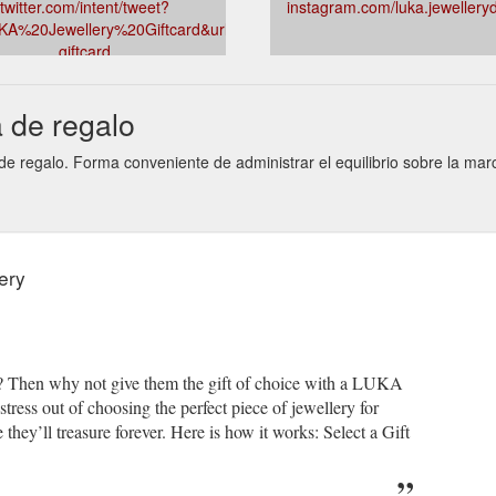
twitter.com/intent/tweet?
instagram.com/luka.jewellery
KA%20Jewellery%20Giftcard&url=luka.com.au/products/luka-
giftcard
a de regalo
 de regalo. Forma conveniente de administrar el equilibrio sobre la ma
ery
e? Then why not give them the gift of choice with a LUKA
ress out of choosing the perfect piece of jewellery for
they’ll treasure forever. Here is how it works: Select a Gift