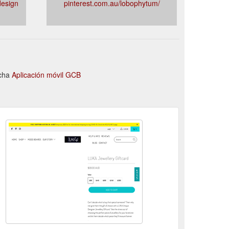
design
pinterest.com.au/lobophytum/
rcha
Aplicación móvil GCB