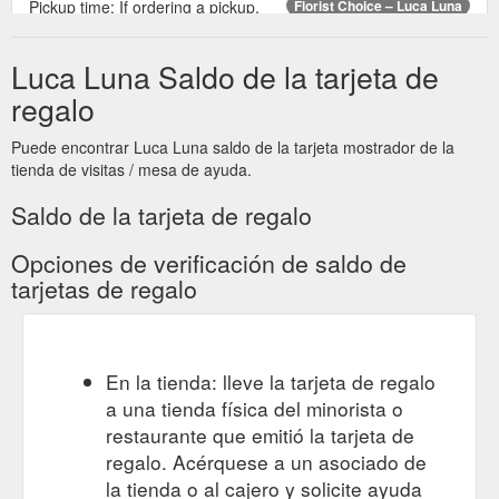
Pickup time: If ordering a pickup,
Florist Choice – Luca Luna
please let us know what time you would like it ready by. Add a
gift card message. Quantity: Add to cart. Buy it now.
Luca Luna Saldo de la tarjeta de
https://lucaluna.com.au/products/florist-choice
regalo
Flowers · Bath
Luca Luna - Flowers, Plants & Interiors - Thirroul
and Body · Candles and Incense · Baby · Gift Cards ·
Puede encontrar Luca Luna saldo de la tarjeta mostrador de la
Jewellery · Cards & Chocolates · Fragrances and Body Oils ·
tienda de visitas / mesa de ayuda.
Gardening and Plant Care.
https://lucaluna.com.au/
Saldo de la tarjeta de regalo
Posie - YEN: PINE / CEDAR LEAF / CITRUS SMALL AMBER ...
Flowers · Bath and Body · Candles and Incense · Baby · Gift
Opciones de verificación de saldo de
Cards · Jewellery · Cards & Chocolates · Fragrances and Body
tarjetas de regalo
Oils · Gardening and Plant Care.
https://lucaluna.com.au/products/posie-yen-pine-cedar-leaf-
citrus-small-amber-candle-250g
En la tienda: lleve la tarjeta de regalo
a una tienda física del minorista o
restaurante que emitió la tarjeta de
regalo. Acérquese a un asociado de
la tienda o al cajero y solicite ayuda