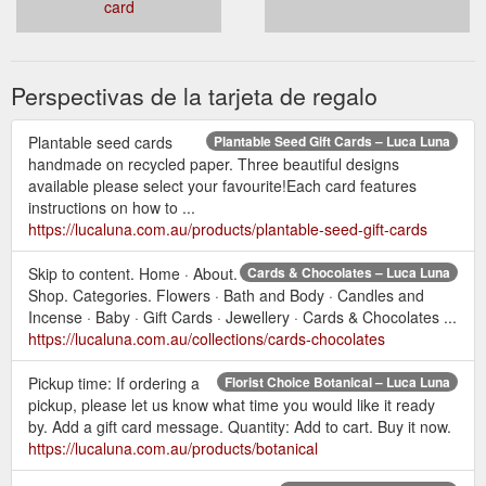
card
Perspectivas de la tarjeta de regalo
Plantable seed cards
Plantable Seed Gift Cards – Luca Luna
handmade on recycled paper. Three beautiful designs
available please select your favourite!Each card features
instructions on how to ...
https://lucaluna.com.au/products/plantable-seed-gift-cards
Skip to content. Home · About.
Cards & Chocolates – Luca Luna
Shop. Categories. Flowers · Bath and Body · Candles and
Incense · Baby · Gift Cards · Jewellery · Cards & Chocolates ...
https://lucaluna.com.au/collections/cards-chocolates
Pickup time: If ordering a
Florist Choice Botanical – Luca Luna
pickup, please let us know what time you would like it ready
by. Add a gift card message. Quantity: Add to cart. Buy it now.
https://lucaluna.com.au/products/botanical