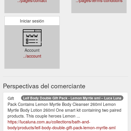
../pages/contact
../pages/terms-conditions
Iniciar sesión
Account
../account
Perspectivas del comerciante
Gift
Leif Body Double Gift Pack - Lemon Myrtle sml – Luca Luna
Pack Contains Lemon Myrtle Body Cleanser 260ml Lemon
Myrtle Body Lotion 260ml One smart kit containing two paired
products. This couple heroes Lemon ...
https://lucaluna.com.au/collections/bath-and-
body/products/leif-body-double-gift-pack-lemon-myrtle-sml