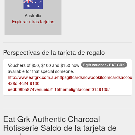
Australia
Explorar otras tarjetas
Perspectivas de la tarjeta de regalo
Vouchers of $50, $100 and $150 now
Egift voucher - EAT GRK
available for that special someone.
http://www.eatgrk.com.au/httpsgiftcardsnowbookitcomcardsaccou
428d-4c24-9130-
eedbf9fba874venueid2115themelightaccent0149135/
Eat Grk Authentic Charcoal
Rotisserie Saldo de la tarjeta de