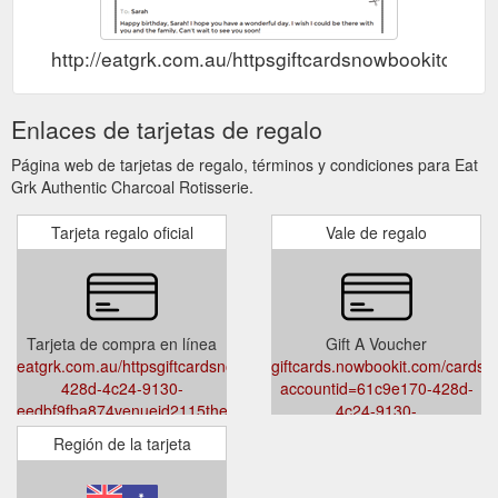
http://eatgrk.com.au/httpsgiftcardsnowbookitc
Enlaces de tarjetas de regalo
Página web de tarjetas de regalo, términos y condiciones para Eat
Grk Authentic Charcoal Rotisserie.
Tarjeta regalo oficial
Vale de regalo
Tarjeta de compra en línea
Gift A Voucher
eatgrk.com.au/httpsgiftcardsnowbookitcomcardsaccountid61c9e170
giftcards.nowbookit.com/cards?
428d-4c24-9130-
accountid=61c9e170-428d-
eedbf9fba874venueid2115themelightaccent0149135
4c24-9130-
eedbf9fba874&venueid=2115&th
Región de la tarjeta