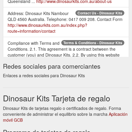
Queensland ...
http://www.dinosaurkits.com.au/about-us
Address: Dinosaur Kits Nambour
Contact Us - Dinosaur Kits
QLD 4560 Australia. Telephone: 0417 009 208. Contact Form
http://www.dinosaurkits.com.au/index.php?
route=information/contact
Compliance with Terms and
Terms & Conditions - Dinosaur Kits
Conditions. 2.1. This agreement is a contract between the
customer (you) and Dinosaur Kits. 2.2. By using this website
you acknowledge that you have read and understood, and
Redes sociales para comerciantes
agree to be bound by these Terms and Conditions when you
submit an online Order to us. 2.3. These Terms and
Enlaces a redes sociales para Dinosaur Kits
Conditions apply to the Ordering, purchase, fulfilment and
delivery of Goods from the ...
http://www.dinosaurkits.com.au/terms-and-conditions
Dinosaur Kits Tarjeta de regalo
Dinosaur Kits de tarjetas regalo o certificados de regalo. Forma
conveniente de administrar el equilibrio sobre la marcha
Aplicación
móvil GCB
Programa de tarjetas de regalo