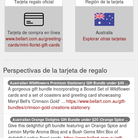
Tarjeta regalo oficial
Región de la tarjeta
Tarjeta de compra en línea
Australia
www.bellart.com.au/greeting-
Explorar otras tarjetas
cards/mini-florist-gift-cards
Perspectivas de la tarjeta de regalo
Australian Wildflowers Premium Stationery Gift Bundle under $40 ...
A gorgeous gift bundle incorporating a Boxed Set of Wildflower
cards and a set of coasters and greeting card showcasing
Meryl Bell's 'Crimson Gold' ...
https://www.bellart.com.au/gift-
bundles/crimson-gold-creations-stationery
Australian Orange Delights Gift Bundle under $20 |Orange Spice ...
Give this delightful gift bundle featuring an Orange Spice and
Lemon Myrtle Aroma Bloq and a Bush Gems Mini Box of
delightful native floral cards.
https://www.bellart.com.au/gift-