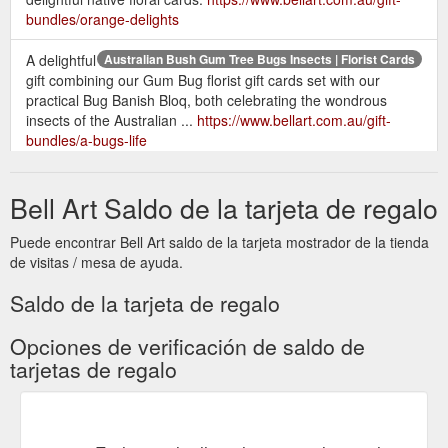
bundles/orange-delights
A delightful
Australian Bush Gum Tree Bugs Insects | Florist Cards
gift combining our Gum Bug florist gift cards set with our
practical Bug Banish Bloq, both celebrating the wondrous
insects of the Australian ...
https://www.bellart.com.au/gift-
bundles/a-bugs-life
$5.95
Greeting Cards Australian Native Flora Souvenirs - Bell Art
Bell Art Saldo de la tarjeta de regalo
Floral Emblems Gift-Tag Wallet 9329813000207 · eucalyptus-
cards-gungurru-1. New Product. $5.95 Eucalyptus Greeting
Card - Gungurru 9329813001976.
Puede encontrar Bell Art saldo de la tarjeta mostrador de la tienda
https://www.bellart.com.au/greeting-cards
de visitas / mesa de ayuda.
Saldo de la tarjeta de regalo
This charming selection of native floral
Mini Florist Gift Cards
gift cards typify the rich colour and alluring forms found
Opciones de verificación de saldo de
amongst the vast array of wildflowers in the Australian ...
https://www.bellart.com.au/greeting-cards/mini-florist-gift-cards
tarjetas de regalo