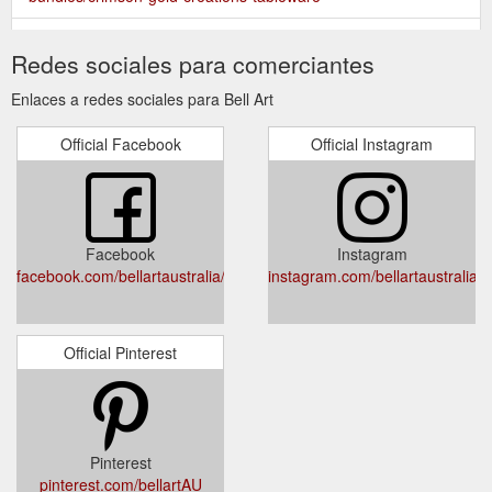
4 x Assorted
Sturt Pea Surprise Gift Bundle under $40 - Bell Art
Redes sociales para comerciantes
natural olive oil soaps (Lemongrass, Eucalyptus Mint & Myrtle,
Aniseed & Cinnamon and Rose Geranium) 1 x Art Card with
Enlaces a redes sociales para Bell Art
envelope in cellophane ...
https://www.bellart.com.au/gift-
bundles/sturt-pea-surprise
Official Facebook
Official Instagram
Facebook
Instagram
facebook.com/bellartaustralia/
instagram.com/bellartaustralia
Official Pinterest
Pinterest
pinterest.com/bellartAU