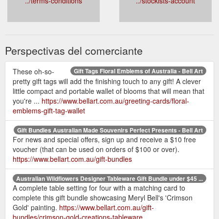
../terms-conditions
../stockists-account
Perspectivas del comerciante
These oh-so-
Gift Tags Floral Emblems of Australia - Bell Art
pretty gift tags will add the finishing touch to any gift! A clever
little compact and portable wallet of blooms that will mean that
you're ...
https://www.bellart.com.au/greeting-cards/floral-
emblems-gift-tag-wallet
Gift Bundles Australian Made Souvenirs Perfect Presents - Bell Art
For news and special offers, sign up and receive a $10 free
voucher (that can be used on orders of $100 or over).
https://www.bellart.com.au/gift-bundles
Australian Wildflowers Designer Tableware Gift Bundle under $45 ...
A complete table setting for four with a matching card to
complete this gift bundle showcasing Meryl Bell's 'Crimson
Gold' painting.
https://www.bellart.com.au/gift-
bundles/crimson-gold-creations-tableware