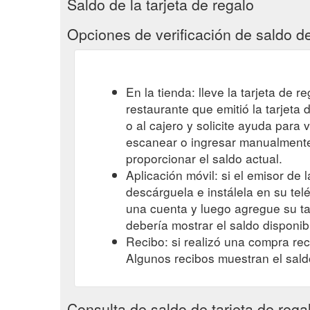
Saldo de la tarjeta de regalo
TARJETA REGALO. Se envía por correo a la dirección 
Opciones de verificación de saldo de
La Tarjeta Regalo es válida durante los siguientes t
Ambas pueden ser usadas en tienda física o en Zara.c
que la has ...
https://www.zara.com/mx/es/help/compr
En la tienda: lleve la tarjeta de r
restaurante que emitió la tarjeta
Consultar el saldo de tu tarjeta regalo. Consulta el
¿Qué es el CVV? CVV es un número de 3 ó 4 cifras úni
o al cajero y solicite ayuda para 
zara-card/balance?c=295504
escanear o ingresar manualmente 
proporcionar el saldo actual.
Y Tarjeta Regalo Física que se envía por transportis
Aplicación móvil: si el emisor de l
Massimo Dutti, ...
https://www.zara.com/es/es/help/c
descárguela e instálela en su telé
E-TARJETA REGALO. Se envía por email. Puedes elegi
una cuenta y luego agregue su tar
giftCard.summary.description2.es_ES@AR; translatio
debería mostrar el saldo disponib
Recibo: si realizó una compra reci
E-TARJETA REGALO. Se envía por email. Puedes elegi
Algunos recibos muestran el sald
Tajeta Regalo es válida por tres años desde la fecha d
TARJETA REGALO. Se envía por correo a la dirección 
https://www.zara.com/ar/es/tarjeta-regalo-p5000000
Consulta de saldo de tarjeta de rega