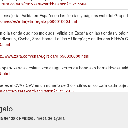
w.zara.com/us/es/z-zara-card/balance?c=295504
nsajería. Válida en España en las tiendas y páginas web del Grupo I
com/es/es/e-tarjeta-regalo-p50001000.html
 o la tienda que nos indiques. Válida en España en las tiendas y pág
radivarius, Oysho, Zara Home, Lefties y Uterqüe; y en tiendas Kiddy’s 
0.html
s://www.zara.com/share/gift-card-p50000000.html
 opari-txartelak eskaintzen ditugu zerrenda honetako herrialde/eskual
4.html
Qué es el CVV? CVV es un número de 3 ó 4 cifras único para cada tarje
m/es/es/z-zara-card/activation?c=295505
a tienda, puedes imprimirla o mostrarla en tu dispositivo móvil. Si tu 
galo
ar-con-tarjeta-regalo-h20.html
la tienda de visitas / mesa de ayuda.
 tienda del grupo Inditex: Zara, Pull&Bear, Massimo Dutti, Bershka, Stra
lp/devoluciones-con-tarjeta-regalo-h21.html