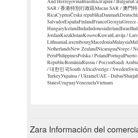
And HerzegovinaBrasilБългария / Bulg
SAR / 香港特別行政區Macau SAR / 澳門特別行
RicaCyprusČeská republikaDanmarkDeutschla
SalvadorEspañaFinlandFranceGeorgiaGreece 
HungaryIcelandIndiaIndonesiaIrelandIsraelItal
JordanKazakhstanKosovoKuwaitLatvija / Latv
LithuaniaLuxembourgMacedoniaMalaysiaMal
NetherlandsNew ZealandNicaraguaNorge / No
PeruPhilippinesPolska / PolandPortugalPuert
RepublicRomâniaRussia / РоссияSaudi Arabia
/ 대한민국South AfricaSverige / SwedenSwitzerl
TurkeyУкраїна / UkraineUAE - Dubai/Sharj
StatesUruguayVenezuelaVietnam
Zara Información del comerci