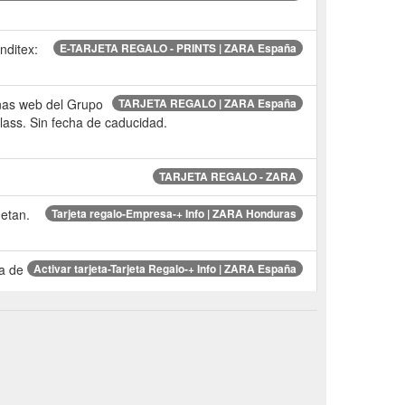
nditex:
E-TARJETA REGALO - PRINTS | ZARA España
inas web del Grupo
TARJETA REGALO | ZARA España
Class. Sin fecha de caducidad.
TARJETA REGALO - ZARA
detan.
Tarjeta regalo-Empresa-+ Info | ZARA Honduras
ta de
Activar tarjeta-Tarjeta Regalo-+ Info | ZARA España
compra excede el saldo
Ayuda-Pagar con tarjeta regalo
divarius,
Ayuda-Devoluciones con tarjeta regalo