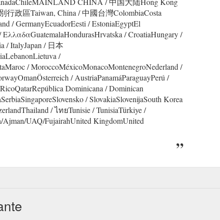
ariaCanadaChileMAINLAND CHINA / 中国大陆Hong Kong
政區Taiwan, China / 中國台灣ColombiaCosta
nd / GermanyEcuadorEesti / EstoniaEgyptEl
/ ΕλλαδαGuatemalaHondurasHrvatska / CroatiaHungary /
ia / ItalyJapan / 日本
iaLebanonLietuva /
taMaroc / MoroccoMéxicoMonacoMontenegroNederland /
rwayOmanÖsterreich / AustriaPanamáParaguayPerú /
o RicoQatarRepública Dominicana / Dominican
SerbiaSingaporeSlovensko / SlovakiaSlovenijaSouth Korea
andThailand / ไทยTunisie / TunisiaTürkiye /
ah/Ajman/UAQ/FujairahUnited KingdomUnited
ante