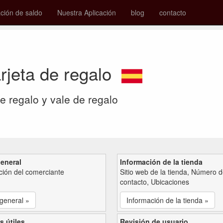
ión de saldo
Nuestra Aplicación
blog
contacto
arjeta de regalo
de regalo y vale de regalo
general
Información de la tienda
ción del comerciante
Sitio web de la tienda, Número 
contacto, Ubicaciones
 general »
Información de la tienda »
s útiles
Revisión de usuario