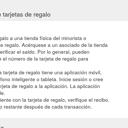
o la tienda que nos indiques. Válida en México en cualquier tienda Z
 tarjetas de regalo
res años desde la fecha del e-mail de confirmación de envío.
https://ww
om. Información útil sobre la Tarjeta Regalo: Solamente es válida par
ar-tarjeta-regalo-h19.html
egalo a una tienda física del minorista o
 de regalo. Acérquese a un asociado de la tienda
 saldo, fecha de caducidad y últimos movimientos. Número de tarjeta. C
co para cada tarjeta de crédito y que sólo aparece en la tarjeta físic
verificar el saldo. Por lo general, pueden
el número de la tarjeta de regalo para
ta. Ambas pueden ser usadas online o en cualquier tienda del grupo Ind
a tarjeta de regalo tiene una aplicación móvil,
omprar-tarjeta-regalo-h19.html
fono inteligente o tableta. Inicie sesión o cree
r día y hora de envío. translation missing:
jeta de regalo a la aplicación. La aplicación
n missing: ...
https://www.zara.com/ar/es/e-tarjeta-regalo-p50001000.h
le.
ente con la tarjeta de regalo, verifique el recibo.
r día y hora de envío. Válida en México en cualquier tienda Zara y 
o restante después de cada transacción.
e envío al destinatario. Estilo prints.
https://www.zara.com/mx/es/e-ta
o la tienda que nos indiques. translation missing: giftCard.summary.d
0.html
lo