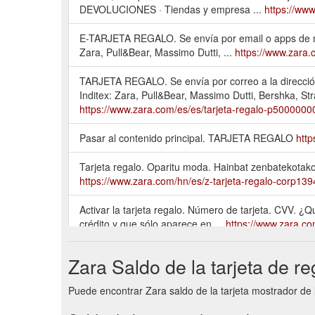
DEVOLUCIONES · Tiendas y empresa ...
https://ww
E-TARJETA REGALO. Se envía por email o apps de me
Zara, Pull&Bear, Massimo Dutti, ...
https://www.zara.
TARJETA REGALO. Se envía por correo a la dirección
Inditex: Zara, Pull&Bear, Massimo Dutti, Bershka, St
https://www.zara.com/es/es/tarjeta-regalo-p5000000
Pasar al contenido principal. TARJETA REGALO
http
Tarjeta regalo. Oparitu moda. Hainbat zenbatekotako
https://www.zara.com/hn/es/z-tarjeta-regalo-corp139
Activar la tarjeta regalo. Número de tarjeta. CVV. ¿
crédito y que sólo aparece en ...
https://www.zara.co
Si quieres usar tu E-Tarjeta Regalo para pagar en un
Zara Saldo de la tarjeta de re
de tu Tarjeta ...
https://www.zara.com/mx/es/help/pag
Puede encontrar Zara saldo de la tarjeta mostrador de 
Esta tarjeta podrá ser utilizada online o en cualquier
Oysho, Zara Home, ...
https://www.zara.com/es/es/he