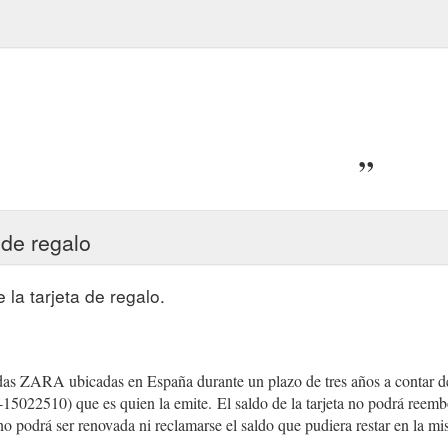
 de regalo
la tarjeta de regalo.
ndas ZARA ubicadas en España durante un plazo de tres años a contar de
022510) que es quien la emite.
(gcb.today#5F92A).
El saldo de la tarjeta no podrá reemb
ta no podrá ser renovada ni reclamarse el saldo que pudiera restar en la