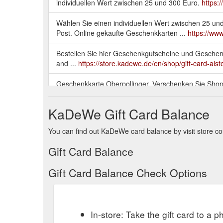
individuellen Wert zwischen 25 und 300 Euro.
https:
Wählen Sie einen individuellen Wert zwischen 25 u
Post. Online gekaufte Geschenkkarten ...
https://ww
Bestellen Sie hier Geschenkgutscheine und Geschen
and ...
https://store.kadewe.de/en/shop/gift-card-alst
Geschenkkarte Oberpollinger. Verschenken Sie Shopp
Geschenkkarten können auch im KaDeWe und im Alste
Werktage. Gift Card: Auswahl zurücksetzen: Anzahl.
KaDeWe Gift Card Balance
Geschenkgutschein. Online gekaufte Geschenkgutsch
You can find out KaDeWe card balance by visit store co
https://www.kadewe.de/faq/
Gift Card Balance
Geschenkkarte Alsterhaus. Für jeden, der gerne im 
versandt. Online gekaufte Geschenkkarten können a
Gift Card Balance Check Options
Kostenlose Lieferung. Lieferzeit: 2-3 Werktage. Gift
Bestellen Sie hier Geschenkgutscheine und Geschenk
https://www.kadewe.de/en/shop/gift-card-alsterhaus/
In-store: Take the gift card to a ph