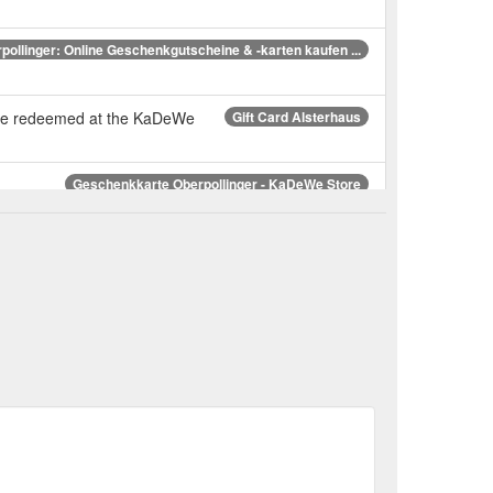
pollinger: Online Geschenkgutscheine & -karten kaufen ...
o be redeemed at the KaDeWe
Gift Card Alsterhaus
Geschenkkarte Oberpollinger - KaDeWe Store
€ – 300,00 € Kostenlose Lieferung. Lieferzeit: 2-3
.kadewe.de/shop/oberpollinger-geschenkgutschein/
aber in unserem Onlineshop.
FAQ - KaDeWe
resse
Geschenkkarte Alsterhaus - KaDeWe Store
 Onlineshop des KaDeWe. 25,00 € – 300,00 €
e.kadewe.de/shop/alsterhaus-geschenkgutschein/
aus Gutscheine informieren!
Gift Card Alsterhaus