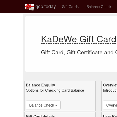
gcb.today
Gift Cards
Balance Check
KaDeWe Gift Card
Gift Card, Gift Certificate and
Balance Enquiry
Overvi
Options for Checking Card Balance
Introduc
Balance Check »
Overv
Gift Card details
User Re