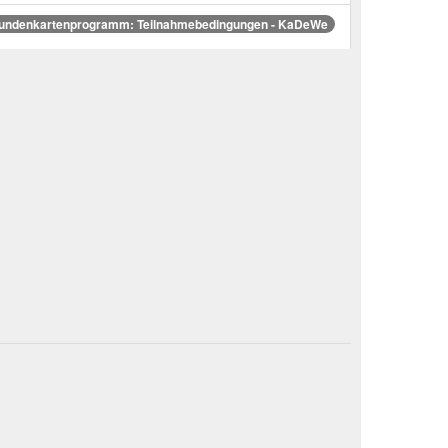
ndenkartenprogramm: Teilnahmebedingungen - KaDeWe
cken Sie jetzt die Services im KaDeWe für sich! - KaDeWe
ividuelle Präsentkörbe & Geschenkboxen - KaDeWe Store
Etage. T +49 30 21 21 27 00. E
 Kundenkarte: Jetzt beantragen & profitieren! - KaDeWe