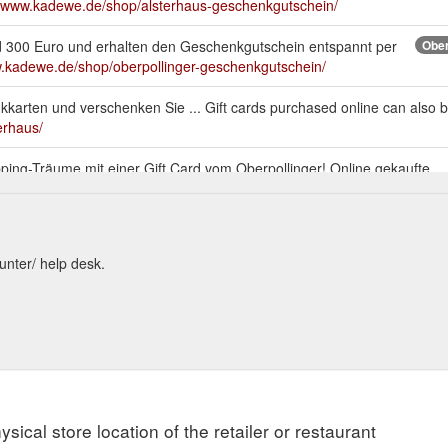
//www.kadewe.de/shop/alsterhaus-geschenkgutschein/
nd 300 Euro und erhalten den Geschenkgutschein entspannt per
Ober
w.kadewe.de/shop/oberpollinger-geschenkgutschein/
kkarten und verschenken Sie ... Gift cards purchased online can als
erhaus/
ing-Träume mit einer Gift Card vom Oberpollinger! Online gekaufte
rhaus eingelöst werden, nicht aber im Onlineshop des KaDeWe. 25,00 
 In den Warenkorb. Ähnliche Produkte. Geschenkkarte ...
https://store
eine sind im KaDeWe, Alsterhaus und Oberpollinger einlösbar, nicht 
unter/ help desk.
Alsterhaus shoppt! Die Geschenkkarte wird per Post an Ihre Wunschad
uch im KaDeWe und im Oberpollinger eingelöst werden, nicht aber im
 Card: Auswahl zurücksetzen: Anzahl. In den Warenkorb ...
https://stor
karten und verschenken Sie Shopping-Träume. Jetzt über die Alsterh
ysical store location of the retailer or restaurant