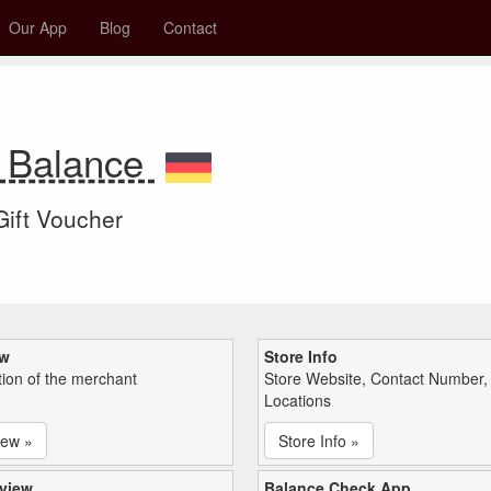
Our App
Blog
Contact
 Balance
 Gift Voucher
ew
Store Info
tion of the merchant
Store Website, Contact Number,
Locations
iew »
Store Info »
view
Balance Check App