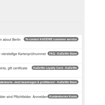
 about Berlin
To contact KADEWE customer service
e vierstellige Kartenprüfnummer
FAQ - KaDeWe Store
s, gift certificate
KaDeWe Loyalty Card - KaDeWe
nkarte: Jetzt beantragen & profitieren! - KaDeWe Store
sind Pflichtfelder. Anmelden
Kundenkarten Konto