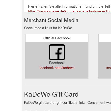
Hier erhalten Sie alle Informationen rund um die
https://www.kadewe.de/kundenkarte/teilnahmebedin
Merchant Social Media
Das KaDeWe bietet Ihnen eine Vielzahl an Services
Shopping Service und vieles mehr!
https://www.kade
Social media links for KaDeWe
Suchen Sie einfach aus, wovon und wieviel Sie möcht
Official Facebook
Wir versenden Ihre Auswahl auch. Alle Delikatessen 
praesentservice@kadewe.de.
https://store.kadewe.d
Unsere Kundenkarte: Punkte sammeln und in unseren 
sich jetzt über die Kundenkarte des ...
https://www.k
Facebook
facebook.com/kadewe
in
KaDeWe Gift Card
KaDeWe gift card or gift certificate links. Convenient w