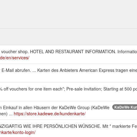
e gift voucher shop. HOTEL AND RESTAURANT INFORMATION. Information
.de/en/services/
E-Mail abrufen. ... Karten des Anbieters American Express tragen ein
f vouchers for one item each*; Pre-sale invitation; Starting at 500 point
m Einkauf in allen Häusern der KaDeWe Group (KaDeWe
KaDeWe Kunde
en) ...
https://store.kadewe.de/kundenkarte/
ARTIG WIE IHRE PERSÖNLICHEN WÜNSCHE. Mit * markierte Felder 
nkarte/konto-login/