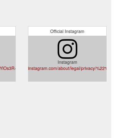
Official Instagram
Instagram
iYlOs3R-
instagram.com/about/legal/privacy/%22%20%5Ct%20%