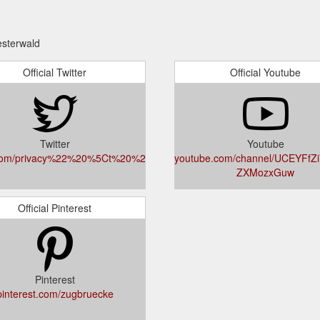
esterwald
Official Twitter
Official Youtube
Twitter
Youtube
r.com/privacy%22%20%5Ct%20%22_blank
youtube.com/channel/UCEYFfZ
ZXMozxGuw
Official Pinterest
Pinterest
pinterest.com/zugbruecke