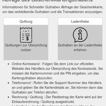
Geschäftskunde oder Privatkunde sind, um Preise mit oder
Informationen für Schneider Guthaben Abfrage der Geschenkkarte,
ohne Mehrwertsteuer zu sehen. Suchen. Suchen . Ähnliche
um das verbleibende Guthaben und die Transaktionen anzuzeigen.
Suchbegriffe. Kategorien . Themenwelten. Hersteller.
Produktvorschläge. Newsletter Über uns Kontakt ...
Quittung
Ladentheke
https://www.schneider.de/ch/windlicht-glossy-outdoorgeeignet-
modern-ca.-b49-x-t19-x-h28-cm-2376606/
Quittungen zur Überprüfung
Guthaben an der Ladentheke
nutzen
erfahren
Online Kontostand : Folgen Sie dem Link zur offiziellen
Website des Händlers zur Überprüfung des Kontostands. Sie
müssen die Kartennummer und die PIN eingeben, um das
Kartenguthaben abzurufen.
Telefonanruf : Rufen Sie die Support-Nummer des Händlers
an und geben Sie die Kartendetails an. Sie können dann das
Guthaben per Telefon abrufen.
Rechnung / Quittung : Der Restbetrag der Karte wird auf der
Einkaufsrechnung / Quittung ausgedruckt.