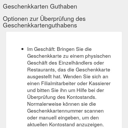
Gutschein für Ihre Anmeldung zum Newsletter. Alle Preise inkl.
Geschenkkarten Guthaben
MwSt. und zzgl. Versandkosten. Privat Business. Shoppen Sie
geschäftlich oder privat? Wählen Sie aus, ob Sie
Optionen zur Überprüfung des
Geschäftskunde oder Privatkunde sind, um Preise mit oder
Geschenkkartenguthabens
ohne Mehrwertsteuer zu sehen. Suchen. Suchen . Ähnliche
Suchbegriffe. Kategorien . Themenwelten. Hersteller.
Produktvorschläge. Newsletter Über uns Kontakt ...
https://www.schneider.de/at/geschenke/naturverbundene-
Im Geschäft: Bringen Sie die
geschenke/
Geschenkkarte zu einem physischen
10% Gutschein für
Werbeartikel | Neuheiten | Schneider Schweiz
Geschäft des Einzelhändlers oder
Ihre Anmeldung zum Newsletter. Alle Preise inkl. MwSt. und
Restaurants, das die Geschenkkarte
zzgl. Versandkosten. Privat Business. Shoppen Sie
ausgestellt hat. Wenden Sie sich an
geschäftlich oder privat? Wählen Sie aus, ob Sie
einen Filialmitarbeiter oder Kassierer
Geschäftskunde oder Privatkunde sind, um Preise mit oder
und bitten Sie ihn um Hilfe bei der
ohne Mehrwertsteuer zu sehen. Suchen. Suchen . Ähnliche
Suchbegriffe. Kategorien . Themenwelten. Hersteller.
Überprüfung des Kontostands.
Produktvorschläge. Newsletter Über uns Kontakt ...
Normalerweise können sie die
https://www.schneider.de/ch/neuheiten/werbeartikel/
Geschenkkartennummer scannen
oder manuell eingeben, um den
10%
WOODEN TOUCH | Inspirationswelten | Schneider Schweiz
aktuellen Kontostand anzuzeigen.
Gutschein für Ihre Anmeldung zum Newsletter. Alle Preise inkl.