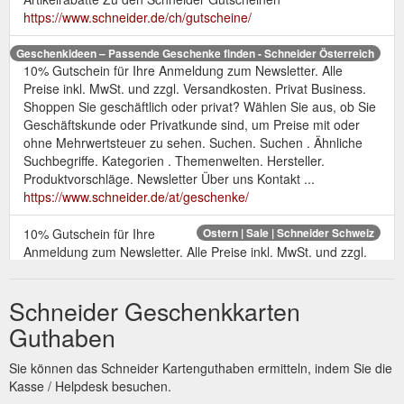
https://www.schneider.de/ch/gutscheine/
Geschenkideen – Passende Geschenke finden - Schneider Österreich
10% Gutschein für Ihre Anmeldung zum Newsletter. Alle
Preise inkl. MwSt. und zzgl. Versandkosten. Privat Business.
Shoppen Sie geschäftlich oder privat? Wählen Sie aus, ob Sie
Geschäftskunde oder Privatkunde sind, um Preise mit oder
ohne Mehrwertsteuer zu sehen. Suchen. Suchen . Ähnliche
Suchbegriffe. Kategorien . Themenwelten. Hersteller.
Produktvorschläge. Newsletter Über uns Kontakt ...
https://www.schneider.de/at/geschenke/
10% Gutschein für Ihre
Ostern | Sale | Schneider Schweiz
Anmeldung zum Newsletter. Alle Preise inkl. MwSt. und zzgl.
Versandkosten. Privat Business. Shoppen Sie geschäftlich
oder privat? Wählen Sie aus, ob Sie Geschäftskunde oder
Schneider Geschenkkarten
Privatkunde sind, um Preise mit oder ohne Mehrwertsteuer zu
sehen. Suchen. Suchen . Ähnliche Suchbegriffe. Kategorien .
Guthaben
Themenwelten. Hersteller. Produktvorschläge. Newsletter
Über uns Kontakt ...
https://www.schneider.de/ch/sale/ostern/
Sie können das Schneider Kartenguthaben ermitteln, indem Sie die
Kasse / Helpdesk besuchen.
10%
Naturverbundene Geschenke - Schneider Österreich