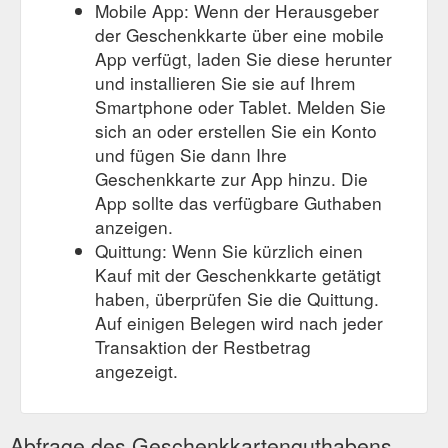
MwSt. und zzgl. Versandkosten. Privat Business. Shoppen Sie
Mobile App: Wenn der Herausgeber
geschäftlich oder privat? Wählen Sie aus, ob Sie
der Geschenkkarte über eine mobile
Geschäftskunde oder Privatkunde sind, um Preise mit oder
App verfügt, laden Sie diese herunter
ohne Mehrwertsteuer zu sehen. Suchen. Suchen . Ähnliche
und installieren Sie sie auf Ihrem
Suchbegriffe. Kategorien . Themenwelten. Hersteller.
Smartphone oder Tablet. Melden Sie
Produktvorschläge. Newsletter Über uns Kontakt ...
https://www.schneider.de/ch/inspirationswelten/wooden-touch/
sich an oder erstellen Sie ein Konto
und fügen Sie dann Ihre
ndlichter Glossy – hochglänzend, outdoorgeeignet | Schneider Österreich
Geschenkkarte zur App hinzu. Die
10% Gutschein für Ihre Anmeldung zum Newsletter. Alle
App sollte das verfügbare Guthaben
Preise inkl. MwSt. und zzgl. Versandkosten. Privat Business.
anzeigen.
Shoppen Sie geschäftlich oder privat? Wählen Sie aus, ob Sie
Geschäftskunde oder Privatkunde sind, um Preise mit oder
Quittung: Wenn Sie kürzlich einen
ohne Mehrwertsteuer zu sehen. Suchen. Suchen . Ähnliche
Kauf mit der Geschenkkarte getätigt
Suchbegriffe. Kategorien . Themenwelten. Hersteller.
haben, überprüfen Sie die Quittung.
Produktvorschläge. Newsletter Über uns Kontakt ...
Auf einigen Belegen wird nach jeder
https://www.schneider.de/at/schneider-home-bodenwindlicht-
Transaktion der Restbetrag
glossy-hochglaenzend-outdoorgeeignet-modern-1863804/
angezeigt.
10%
Windlichter Glossy – outdoorgeeignet - Schneider Schweiz
Gutschein für Ihre Anmeldung zum Newsletter. Alle Preise inkl.
MwSt. und zzgl. Versandkosten. Privat Business. Shoppen Sie
Abfrage des Geschenkkartenguthabens
geschäftlich oder privat? Wählen Sie aus, ob Sie