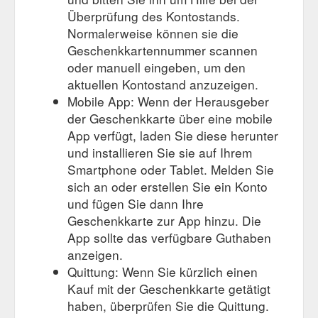
unserem Fotostudio rücken wir Dich ins richtige Licht und
Überprüfung des Kontostands.
fertigen eine Serie professioneller Aufnahmen an, die auf
Normalerweise können sie die
einem USB...
https://www.lostlegends.de/foto-shooting-
Geschenkkartennummer scannen
gutschein-professionelle-fotos-im-gothic-stil--18347.html
oder manuell eingeben, um den
Foto-Shooting im
aktuellen Kontostand anzuzeigen.
Foto-Shooting im Steampunk-Stil ab 349,-
Steampunk-Stil: Buche ein professionelles Photoshooting (1
Mobile App: Wenn der Herausgeber
Person) im Steampunk Stil wie auf unseren Produktbildern.
der Geschenkkarte über eine mobile
Zum Verschenken an Fotobegeisterte oder natürlich auch zum
App verfügt, laden Sie diese herunter
selbst teilnehmen! In unserem Fotostudio rücken wir Dich bei
und installieren Sie sie auf Ihrem
einem leckeren Glas Beerenwein oder Met ins...
https://www.lostlegends.de/foto-shooting-gutschein-
Smartphone oder Tablet. Melden Sie
professionelle-fotos-im-steampunk-stil--18348.html
sich an oder erstellen Sie ein Konto
und fügen Sie dann Ihre
Mittelalterliches Burgfest - 06. August 2011, Bad Bederkesa
Geschenkkarte zur App hinzu. Die
gleichzeitig ein Gutschein für ein leckeres Eis. Im Eintrittspreis
App sollte das verfügbare Guthaben
enthalten ist der kostenfreie Besuch der Burg Bederkesa.
Fahrgäste der Museumsbahn erhalten gegen Vorlage des
anzeigen.
Sonderfahrscheines eine Ermäßigung von 2,00 € auf den
Quittung: Wenn Sie kürzlich einen
Eintritt für Besucher ab 12 Jahren. Veranstalter: Burgschänke
Kauf mit der Geschenkkarte getätigt
– Burg Bederkesa in Zusammenarbeit
haben, überprüfen Sie die Quittung.
https://www.lostlegends.de/mittelaltermarkt-27624-