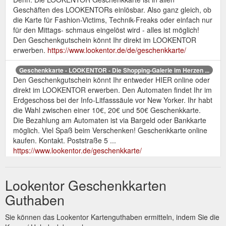
Geschäften des LOOKENTORs einlösbar. Also ganz gleich, ob
die Karte für Fashion-Victims, Technik-Freaks oder einfach nur
für den Mittags- schmaus eingelöst wird - alles ist möglich!
Den Geschenkgutschein könnt Ihr direkt im LOOKENTOR
erwerben.
https://www.lookentor.de/de/geschenkkarte/
Geschenkkarte - LOOKENTOR - Die Shopping-Galerie im Herzen ...
Den Geschenkgutschein könnt Ihr entweder HIER online oder
direkt im LOOKENTOR erwerben. Den Automaten findet Ihr im
Erdgeschoss bei der Info-Litfasssäule vor New Yorker. Ihr habt
die Wahl zwischen einer 10€, 20€ und 50€ Geschenkkarte.
Die Bezahlung am Automaten ist via Bargeld oder Bankkarte
möglich. Viel Spaß beim Verschenken! Geschenkkarte online
kaufen. Kontakt. Poststraße 5 ...
https://www.lookentor.de/geschenkkarte/
Den
LOOKENTOR - Die Shopping-Galerie im Herzen von Lingen
Lookentor Geschenkkarten
Geschenkgutschein könnt Ihr direkt HIER oder im Lookentor
an der Litfaßsäule erwerben. Jetzt bestellen! #fürdich. Service.
Guthaben
Wir möchten Euren Bummel durch die Mall so angenehm wie
möglich gestalten! Daher bauen wir stetig unser Service-
Sie können das Lookentor Kartenguthaben ermitteln, indem Sie die
Angebot für Euch aus. 500 überdachte City Parkplätze.