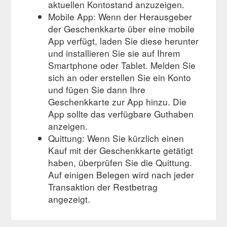
49808 Lingen +49 (0)591 9011450: info@lookentor.de: mo ...
aktuellen Kontostand anzuzeigen.
https://www.lookentor.de/shopping/multimedia/
Mobile App: Wenn der Herausgeber
der Geschenkkarte über eine mobile
Only - LOOKENTOR - Die Shopping-Galerie im Herzen von Lingen
App verfügt, laden Sie diese herunter
Geschenkkarte; B2B; Jobs; News/Events; Vermietung;
Kontakt; Menü . Lookentor Lingen; Shopping; Mode; Only;
und installieren Sie sie auf Ihrem
Zurück zu Mode. Only. ONLY ist eine internationale
Smartphone oder Tablet. Melden Sie
Modemarke mit einer wachsenden globalen Präsenz und
sich an oder erstellen Sie ein Konto
einer soliden, ansprechenden Geschäftstätigkeit. Das ONLY
und fügen Sie dann Ihre
Girl sieht immer fantastisch aus! Mode ist ihre Leidenschaft -
Geschenkkarte zur App hinzu. Die
ein kreativer Raum, wo sie mit unterschiedlichen ...
https://www.lookentor.de/shopping/mode/only.html
App sollte das verfügbare Guthaben
anzeigen.
Quittung: Wenn Sie kürzlich einen
Kauf mit der Geschenkkarte getätigt
haben, überprüfen Sie die Quittung.
Auf einigen Belegen wird nach jeder
Transaktion der Restbetrag
angezeigt.