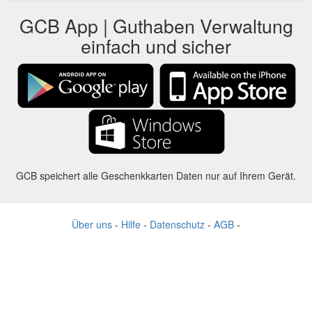
GCB App | Guthaben Verwaltung
einfach und sicher
GCB speichert alle Geschenkkarten Daten nur auf Ihrem Gerät.
Über uns
-
Hilfe
-
Datenschutz
-
AGB
-
Sprache
Ändern
©2012-2024 - Gift Card Balance Today - gcb.today - -au-east