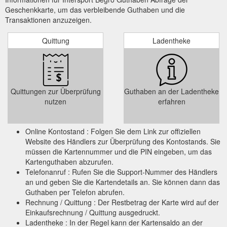
Gutschein einlösbar. Nicht mit anderen Rabatten und Aktionen
Geschenkkarte, um das verbleibende Guthaben und die
kombinierbar. Gilt nicht beim Kauf von Gutscheinen. Keine
Transaktionen anzuzeigen.
Barauszahlung möglich. Gültig bis 08.08.21 DAMEN HERREN
Damen und Herren Laufschuh »Duramo SL« leicht | weiche
Quittung
Ladentheke
Dämpfung 54,99* 39,99. Damen Top »BL Tank« atmungsaktiv
24,99* 17,99 Herren T-Shirt »BOS Logo Tee« 100 %
Baumwolle 29,99* 19 ...
https://www.intersport-begro.de/wp-
content/uploads/2021/07/RZ-Beilage-SSV_06-
2021_web_DS.pdf
Quittungen zur Überprüfung
Guthaben an der Ladentheke
nutzen
erfahren
Online Kontostand : Folgen Sie dem Link zur offiziellen
Website des Händlers zur Überprüfung des Kontostands. Sie
müssen die Kartennummer und die PIN eingeben, um das
Kartenguthaben abzurufen.
Telefonanruf : Rufen Sie die Support-Nummer des Händlers
an und geben Sie die Kartendetails an. Sie können dann das
Guthaben per Telefon abrufen.
Rechnung / Quittung : Der Restbetrag der Karte wird auf der
Einkaufsrechnung / Quittung ausgedruckt.
Ladentheke : In der Regel kann der Kartensaldo an der