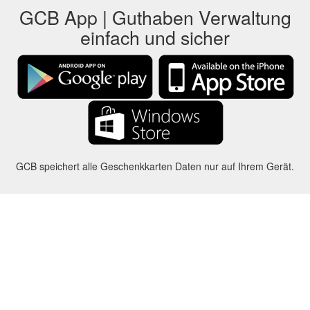
GCB App | Guthaben Verwaltung
einfach und sicher
GCB speichert alle Geschenkkarten Daten nur auf Ihrem Gerät.
Über uns
-
Hilfe
-
Datenschutz
-
AGB
-
Sprache
Ändern
©2012-2024 - Gift Card Balance Today - gcb.today - -au-east