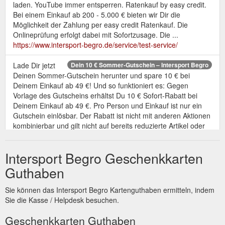
laden. YouTube immer entsperren. Ratenkauf by easy credit.
Bei einem Einkauf ab 200 - 5.000 € bieten wir Dir die
Möglichkeit der Zahlung per easy credit Ratenkauf. Die
Onlineprüfung erfolgt dabei mit Sofortzusage. Die ...
https://www.intersport-begro.de/service/test-service/
Lade Dir jetzt
Dein 10 € Sommer-Gutschein – Intersport Begro
Deinen Sommer-Gutschein herunter und spare 10 € bei
Deinem Einkauf ab 49 €! Und so funktioniert es: Gegen
Vorlage des Gutscheins erhältst Du 10 € Sofort-Rabatt bei
Deinem Einkauf ab 49 €. Pro Person und Einkauf ist nur ein
Gutschein einlösbar. Der Rabatt ist nicht mit anderen Aktionen
kombinierbar und gilt nicht auf bereits reduzierte Artikel oder
beim Kauf Gutscheinen ...
https://www.intersport-
begro.de/allgemein/sommer-gutschein/
Intersport Begro Geschenkkarten
Gutschein
WIR SIND WIEDER DOPPELSIEGER - Intersport Begro
Guthaben
für 45 € 100 € Gutschein für 85 € Die INTERSPORT-
Gutscheinkarte. Unser Geschenktipp: JETZT zum Aktionpreis*
Sie können das Intersport Begro Kartenguthaben ermitteln, indem
Daypack Centauri alltagstauglich und dennoch sportliches
Sie die Kasse / Helpdesk besuchen.
Design | Hauptfach mit Laptopfach, zwei Seitenfächer,
Brillenfach Tragesystem: geschwungene Schultergurte,
Geschenkkarten Guthaben