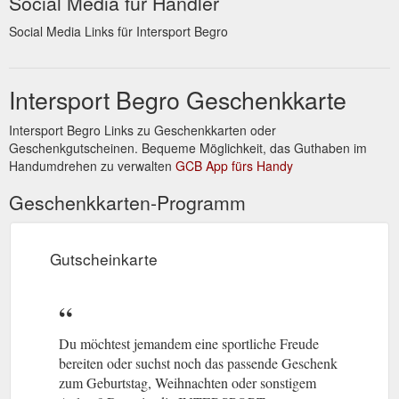
Social Media für Händler
brandheiße News und volle Zufriedenheit mit 100 Tagen
Rückgaberecht!
https://www.intersport-begro.de/service/club-
Social Media Links für Intersport Begro
karte/
Tom-Mutters-Str. 2. 35041 Marburg/Wehrda.
Intersport Begro
Intersport Begro Geschenkkarte
Telefon +49 6421 8882-0. Mail filialleitung05@intersport-
begro.de. Fax +49 6421 8882-69. Mo – Fr 10.00 – 18.30 Uhr.
Intersport Begro Links zu Geschenkkarten oder
Sa 10.00 – 17.30 Uhr. Services entdecken. Mehr
Geschenkgutscheinen. Bequeme Möglichkeit, das Guthaben im
Informationen Weniger Informationen.
https://www.intersport-
Handumdrehen zu verwalten
begro.de/
GCB App fürs Handy
Geschenkkarten-Programm
Gutscheinkarte
Du möchtest jemandem eine sportliche Freude
bereiten oder suchst noch das passende Geschenk
zum Geburtstag, Weihnachten oder sonstigem