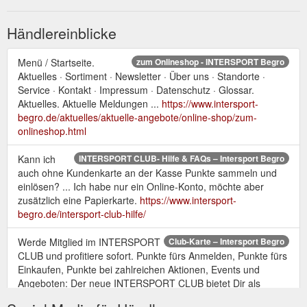
Händlereinblicke
Menü / Startseite.
zum Onlineshop - INTERSPORT Begro
Aktuelles · Sortiment · Newsletter · Über uns · Standorte ·
Service · Kontakt · Impressum · Datenschutz · Glossar.
Aktuelles. Aktuelle Meldungen ...
https://www.intersport-
begro.de/aktuelles/aktuelle-angebote/online-shop/zum-
onlineshop.html
Kann ich
INTERSPORT CLUB- Hilfe & FAQs – Intersport Begro
auch ohne Kundenkarte an der Kasse Punkte sammeln und
einlösen? ... Ich habe nur ein Online-Konto, möchte aber
zusätzlich eine Papierkarte.
https://www.intersport-
begro.de/intersport-club-hilfe/
Werde Mitglied im INTERSPORT
Club-Karte – Intersport Begro
CLUB und profitiere sofort. Punkte fürs Anmelden, Punkte fürs
Einkaufen, Punkte bei zahlreichen Aktionen, Events und
Angeboten: Der neue INTERSPORT CLUB bietet Dir als
Mitglied jede Menge Vorteile, exklusive Infos zu Aktionen,