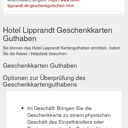
lipprandt.de/geschenkgutschein.html
Hotel
Kontakt und Anfrage an das Hotel Lipprandt, Wasserburg ...
Wasserburg Restaurant Arrangements Wellness Umgebung
Hotel Lipprandt Geschenkkarten
Kontakt Karriere Weiterempfehlung Geschenkgutschein
Impressum Datenschutz Hausprospekt Wellnessprospekt.
Guthaben
https://www.hotel-lipprandt.de/kontakt/kontakt-antwort.html
Sie können das Hotel Lipprandt Kartenguthaben ermitteln, indem
Geschenkgutschein;
Ups, Seite nicht gefunden! | Hotel Lipprandt
Sie die Kasse / Helpdesk besuchen.
Hotel Lipprandt. Halbinselstraße 65 D-88142 Wasserburg (B)
Tel: +49 (0)8382/ 9876-0 Fax: +49 (0)8382/ 887245
Geschenkkarten Guthaben
info@hotel-lipprandt.de. Bewertungen. Sitemap. Hotel
Wasserburg Restaurant Arrangements Wellness Umgebung
Optionen zur Überprüfung des
Kontakt Karriere Weiterempfehlung Geschenkgutschein
Geschenkkartenguthabens
Impressum Datenschutz Hausprospekt Wellnessprospekt.
https://www.hotel-lipprandt.de/0.html
Im Geschäft: Bringen Sie die
Geschenkkarte zu einem physischen
Geschäft des Einzelhändlers oder