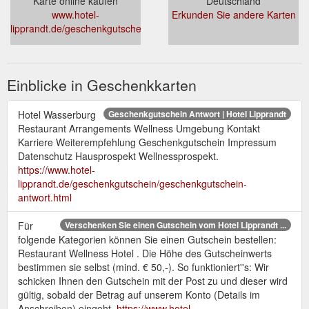
Karte online kaufen
Deutschland
www.hotel-
Erkunden Sie andere Karten
lipprandt.de/geschenkgutschein.html
Einblicke in Geschenkkarten
Hotel Wasserburg
Geschenkgutschein Antwort | Hotel Lipprandt
Restaurant Arrangements Wellness Umgebung Kontakt
Karriere Weiterempfehlung Geschenkgutschein Impressum
Datenschutz Hausprospekt Wellnessprospekt.
https://www.hotel-
lipprandt.de/geschenkgutschein/geschenkgutschein-
antwort.html
Für
Verschenken Sie einen Gutschein vom Hotel Lipprandt ...
folgende Kategorien können Sie einen Gutschein bestellen:
Restaurant Wellness Hotel . Die Höhe des Gutscheinwerts
bestimmen sie selbst (mind. € 50,-). So funktioniert''s: Wir
schicken Ihnen den Gutschein mit der Post zu und dieser wird
gültig, sobald der Betrag auf unserem Konto (Details im
Anschreiben) eingeht.
https://www.hotel-