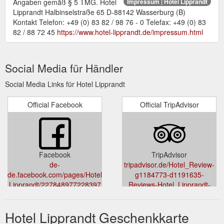
Angaben gemäß § 5 TMG. Hotel
Impressum | Hotel Lipprandt
Lipprandt Halbinselstraße 65 D-88142 Wasserburg (B)
Kontakt Telefon: +49 (0) 83 82 / 98 76 - 0 Telefax: +49 (0) 83
82 / 88 72 45
https://www.hotel-lipprandt.de/impressum.html
Social Media für Händler
Social Media Links für Hotel Lipprandt
Official Facebook
Official TripAdvisor
Facebook
TripAdvisor
de-
tripadvisor.de/Hotel_Review-
de.facebook.com/pages/Hotel-
g1184773-d1191635-
Lipprandt/227848977228397
Reviews-Hotel_Lipprandt-
Wasserburg_Swabia_Bavaria.ht
Hotel Lipprandt Geschenkkarte