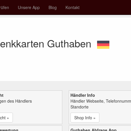
rüfen
Unsere App
Blog
Kontakt
enkkarten Guthaben
ht
Händler Info
ngen des Händlers
Händler Webseite, Telefonnumm
Standorte
cht »
Shop Info »
bewertung
Guthaben Abfrage App