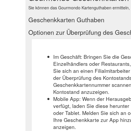
Sie können das Gourmondo Kartenguthaben ermitteln, 
Gutschein 10 Euro mit floralem Design; Welschriesli
Impressum Kundenservice. M: …
https://www.gourmo
Geschenkkarten Guthaben
Gutschein 25 Euro mit floralem Design; WILD HO
Optionen zur Überprüfung des Ges
Montecucco Vermentino 2019 BIO; Geräuchertes …
Im Geschäft: Bringen Sie die Ge
Einzelhändlers oder Restaurants
Sie sich an einen Filialmitarbeite
der Überprüfung des Kontostands
Geschenkkartennummer scannen o
Kontostand anzuzeigen.
Mobile App: Wenn der Herausgeb
verfügt, laden Sie diese herunter
oder Tablet. Melden Sie sich an o
Ihre Geschenkkarte zur App hinz
anzeigen.