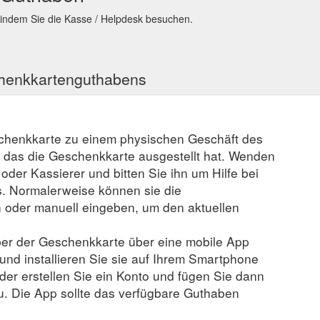
indem Sie die Kasse / Helpdesk besuchen.
ng Südsteiermark DAC 2020 0,75l; Basilikum Salz 50g; Gutschein 10 Eur
ndo.de/search/?text=barilla
NEY Manuka Honig MG 400+ 340g; WILD HONEY Manuka Honig MG 300
chenkkartenguthabens
https://www.gourmondo.de/search/?q=::manufacturer:Anis+de+Flavign
schenkkarte zu einem physischen Geschäft des
, das die Geschenkkarte ausgestellt hat. Wenden
r oder Kassierer und bitten Sie ihn um Hilfe bei
. Normalerweise können sie die
der manuell eingeben, um den aktuellen
er der Geschenkkarte über eine mobile App
 und installieren Sie sie auf Ihrem Smartphone
der erstellen Sie ein Konto und fügen Sie dann
u. Die App sollte das verfügbare Guthaben