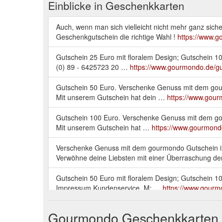
Einblicke in Geschenkkarten
Auch, wenn man sich vielleicht nicht mehr ganz siche
Geschenkgutschein die richtige Wahl !
https://www.
Gutschein 25 Euro mit floralem Design; Gutschein 
(0) 89 - 6425723 20 …
https://www.gourmondo.de/gu
Gutschein 50 Euro. Verschenke Genuss mit dem gou
Mit unserem Gutschein hat dein …
https://www.gou
Gutschein 100 Euro. Verschenke Genuss mit dem go
Mit unserem Gutschein hat …
https://www.gourmond
Verschenke Genuss mit dem gourmondo Gutschein i
Verwöhne deine Liebsten mit einer Überraschung d
Gutschein 50 Euro mit floralem Design; Gutschein 10
Impressum Kundenservice. M: …
https://www.gourmo
Gutschein 10 Euro mit floralem Design; Olio Extr
Gourmondo Geschenkkarten
Honig MG 400+ 340g; Gutschein 25 …
https://www.