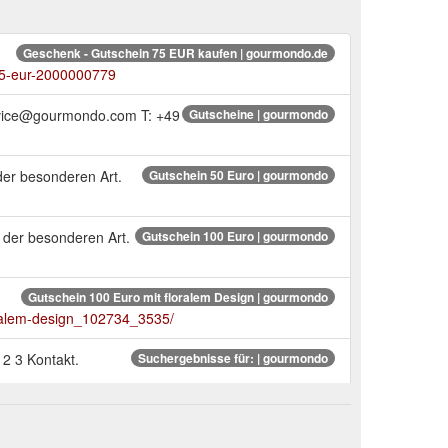
Geschenk - Gutschein 75 EUR kaufen | gourmondo.de
75-eur-2000000779
ervice@gourmondo.com T: +49
Gutscheine | gourmondo
er besonderen Art.
Gutschein 50 Euro | gourmondo
der besonderen Art.
Gutschein 100 Euro | gourmondo
Gutschein 100 Euro mit floralem Design | gourmondo
oralem-design_102734_3535/
 2 3 Kontakt.
Suchergebnisse für: | gourmondo
; WILD HONEY Manuka
Suchergebnisse für: | gourmondo