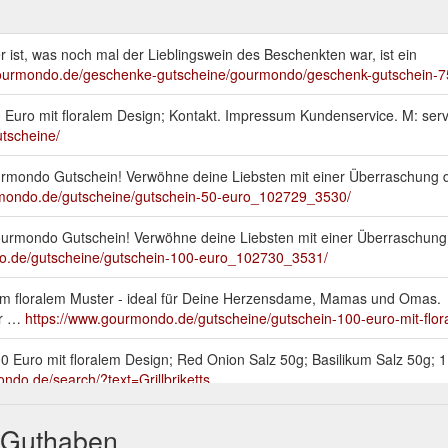
r ist, was noch mal der Lieblingswein des Beschenkten war, ist ein
gourmondo.de/geschenke-gutscheine/gourmondo/geschenk-gutschein-
10 Euro mit floralem Design; Kontakt. Impressum Kundenservice. M: s
tscheine/
rmondo Gutschein! Verwöhne deine Liebsten mit einer Überraschung d
rmondo.de/gutscheine/gutschein-50-euro_102729_3530/
urmondo Gutschein! Verwöhne deine Liebsten mit einer Überraschung 
o.de/gutscheine/gutschein-100-euro_102730_3531/
m floralem Muster - ideal für Deine Herzensdame, Mamas und Omas.
er …
https://www.gourmondo.de/gutscheine/gutschein-100-euro-mit-fl
0 Euro mit floralem Design; Red Onion Salz 50g; Basilikum Salz 50g; 1
ndo.de/search/?text=Grillbriketts
a Vergine di Oliva BIO 5,0l; WILD HONEY Manuka Honig MG 100+ 340g
 Guthaben
gourmondo.de/search/?q=::manufacturer:Pastificio+dei+Campi