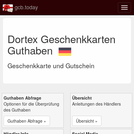
gcb.today
Navi
umsc
Dortex Geschenkkarten
Guthaben
Geschenkkarte und Gutschein
Guthaben Abfrage
Übersicht
Optionen für die Überprüfung
Anleitungen des Händlers
des Guthaben
Guthaben Abfrage »
Übersicht »
Händler Info
Social Media