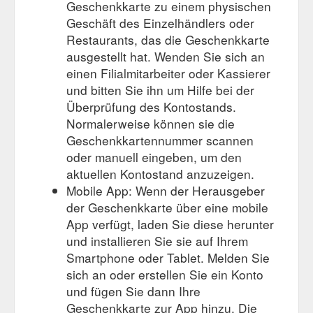
Geschenkkarte zu einem physischen
Patchwork 01/2021. zum Artikel "Labels 2 GO" Anna 01/2021.
Geschäft des Einzelhändlers oder
zum Artikel. Pressemeldungen 2020. Zuklappen. Aufklappen
Restaurants, das die Geschenkkarte
"Sweet Hangtags von DORTEX" Mädchen Ausgabe 13/20.
zum Artikel "Perfekt verpackt" Lena Wohnen & Dekorieren.
ausgestellt hat. Wenden Sie sich an
zum Artikel "Ein eigenes Etikett sagt: Meins!"
einen Filialmitarbeiter oder Kassierer
https://www.dortex.de/pressemeldungen.html
und bitten Sie ihn um Hilfe bei der
Überprüfung des Kontostands.
Normalerweise können sie die
Geschenkkartennummer scannen
oder manuell eingeben, um den
aktuellen Kontostand anzuzeigen.
Mobile App: Wenn der Herausgeber
der Geschenkkarte über eine mobile
App verfügt, laden Sie diese herunter
und installieren Sie sie auf Ihrem
Smartphone oder Tablet. Melden Sie
sich an oder erstellen Sie ein Konto
und fügen Sie dann Ihre
Geschenkkarte zur App hinzu. Die