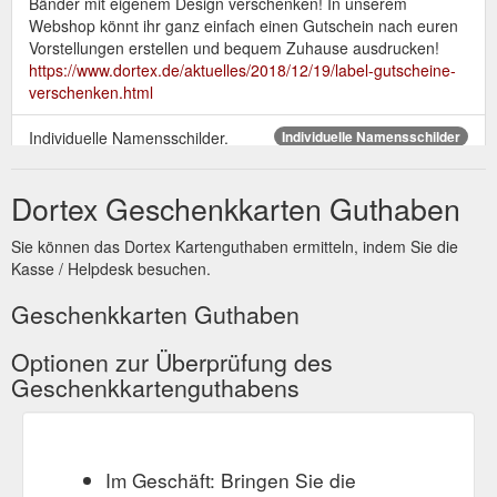
Bänder mit eigenem Design verschenken! In unserem
Webshop könnt ihr ganz einfach einen Gutschein nach euren
Vorstellungen erstellen und bequem Zuhause ausdrucken!
https://www.dortex.de/aktuelles/2018/12/19/label-gutscheine-
verschenken.html
Individuelle Namensschilder.
Individuelle Namensschilder
Beruflich oder privat, bei vielen Gelegenheiten ist es hilfreich
ein individuelles Namensschild zu verwenden: zur
Dortex Geschenkkarten Guthaben
Kennzeichnung von Kleidung, zum Anstecken oder als
Türschild.
https://www.dortex.de/namensschilder.html?
Sie können das Dortex Kartenguthaben ermitteln, indem Sie die
pk_page=warengutschein&pk_rec=tuerschilder
Kasse / Helpdesk besuchen.
Gutschein für
Aktuelle Informationen - Neues von DORTEX
Geschenkkarten Guthaben
individuelle Label verschenken oder selber nutzen.
Lederetiketten in Herzform, gewebte Baumwolletiketten oder
Optionen zur Überprüfung des
knallig bunte Satinetiketten? Verschenke einfach einen
Geschenkkartenguthabens
Gutschein und alles ist möglich! Ein Label mit eigenem Namen
oder ein individuell bedrucktes Satinband machen selbst
gemachtes noch einzigartiger.
https://www.dortex.de/aktuelles.html
Im Geschäft: Bringen Sie die
"Ein Gutschein für Lieblingslabel"
DORTEX in der Presse