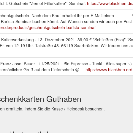
cht. Gutschein "Zen of Filterkaffee"- Seminar.
https://www.blackhen.de
schenkgutschein. Nach dem Kauf erhaltet ihr per E-Mail einen
 Barista-Seminar buchen könnt. Auf Wunsch senden wir euch per Post 
hen.de/products/geschenkgutschein-barista-seminar
t Kaffeeverkostung - 13. Dezember 2021. 39,90 € "Schließen (Esc)" "S
 12-19 Uhr. Talstraße 48. 66119 Saarbrücken. Wir freuen uns auf Eu
Franz Josef Bauer . 11/25/2021 . Bio Espresso - Tunki . Alles super :-) 
persönlicher Gruß auf dem Lieferschein 😊 ...
https://www.blackhen.de/
schenkkarten Guthaben
n ermitteln, indem Sie die Kasse / Helpdesk besuchen.