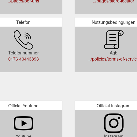
../pages/ber-uns
../pages/store-locator
Telefon
Nutzungsbedingungen
Telefonnummer
Agb
0176 40443893
../policies/terms-of-servi
Official Youtube
Official Instagram
Youtube
Instagram