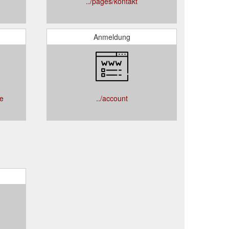
../pages/kontakt
Anmeldung
ce
../account