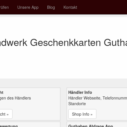
rüfen
Unsere App
Blog
Kontakt
ndwerk Geschenkkarten Gut
ht
Händler Info
ngen des Händlers
Händler Webseite, Telefonnumm
Standorte
cht »
Shop Info »
bewertung
Guthaben Abfrage App