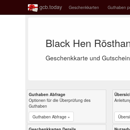
gcb.today
Geschenkkarten
Guthaben p
Black Hen Röstha
Geschenkkarte und Gutschein
Guthaben Abfrage
Übersic
Optionen für die Überprüfung des
Anleitu
Guthaben
Guthaben Abfrage »
Übersi
Geschenkkarten Details
Nutzer