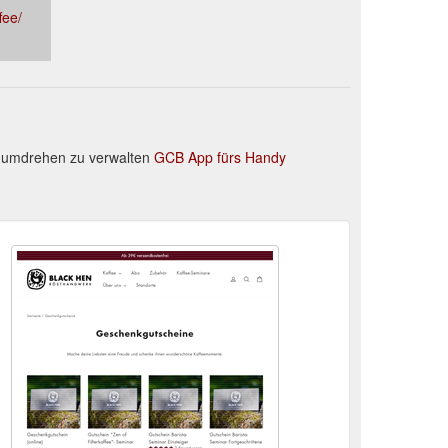
fee/
dumdrehen zu verwalten
GCB App fürs Handy